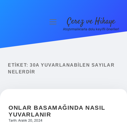
Çerez ve Hikaye
menüyü
aç
Atıştırmalıklarla dolu keyifli öneriler!
Anasayfa
Gizlilik Politikası
Yasal Uyarı
ETIKET:
30A YUVARLANABILEN SAYILAR
NELERDIR
Hakkımızda
ONLAR BASAMAĞINDA NASIL
YUVARLANIR
Tarih: Aralık 20, 2024