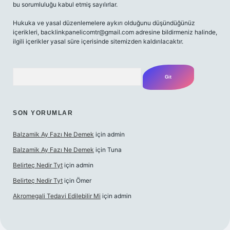
bu sorumluluğu kabul etmiş sayılırlar.
Hukuka ve yasal düzenlemelere aykırı olduğunu düşündüğünüz
içerikleri,
backlinkpanelicomtr@gmail.com
adresine bildirmeniz halinde,
ilgili içerikler yasal süre içerisinde sitemizden kaldırılacaktır.
Arama
SON YORUMLAR
Balzamik Ay Fazı Ne Demek
için
admin
Balzamik Ay Fazı Ne Demek
için
Tuna
Belirteç Nedir Tyt
için
admin
Belirteç Nedir Tyt
için
Ömer
Akromegali Tedavi Edilebilir Mi
için
admin