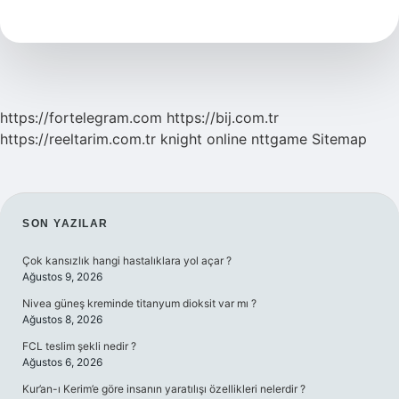
Nasıl
Yuvarlanır
https://fortelegram.com
https://bij.com.tr
https://reeltarim.com.tr
knight online
nttgame
Sitemap
SIDEBAR
SON YAZILAR
Çok kansızlık hangi hastalıklara yol açar ?
Ağustos 9, 2026
Nivea güneş kreminde titanyum dioksit var mı ?
Ağustos 8, 2026
FCL teslim şekli nedir ?
Ağustos 6, 2026
Kur’an-ı Kerim’e göre insanın yaratılışı özellikleri nelerdir ?