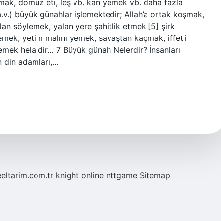
mak, domuz eti, leş vb. kan yemek vb. daha fazla
v.) büyük günahlar işlemektedir; Allah’a ortak koşmak,
n söylemek, yalan yere şahitlik etmek,[5] şirk
mek, yetim malını yemek, savaştan kaçmak, iffetli
lemek helaldir… 7 Büyük günah Nelerdir? İnsanları
n din adamları,…
eeltarim.com.tr
knight online
nttgame
Sitemap