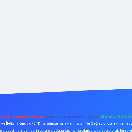
backlinkpaneli@gmail.com
Teams:
forumhizmeti@gmail.com
Whatsapp: 0262 60
i ve İletişim Kurumu (BTK) tarafından onaylanmış bir Yer Sağlayıcı olarak hizmet v
azdıkları içeriklerin sorumluluğunu taşımakta olup, siteye üye olarak bu sorumlul