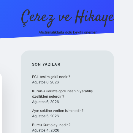
Çerez ve Hikaye
Atıştırmalıklarla dolu keyifli öneriler!
betexper
SIDEBAR
SON YAZILAR
FCL teslim şekli nedir ?
Ağustos 6, 2026
Kur’an-ı Kerim’e göre insanın yaratılışı
özellikleri nelerdir ?
Ağustos 6, 2026
Ayın sekline verilen isim nedir ?
Ağustos 5, 2026
Burcu Kurt olayı nedir ?
Ağustos 4, 2026