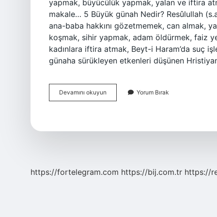
yapmak, büyücülük yapmak, yalan ve iftira at
makale… 5 Büyük günah Nedir? Resûlullah (s.a.
ana-baba hakkını gözetmemek, can almak, yala
koşmak, sihir yapmak, adam öldürmek, faiz ye
kadınlara iftira atmak, Beyt-i Haram’da suç iş
günaha sürükleyen etkenleri düşünen Hristiya
Günah
Devamını okuyun
Yorum Bırak
Olan
Şeyler
Nelerdir
https://fortelegram.com
https://bij.com.tr
https://r