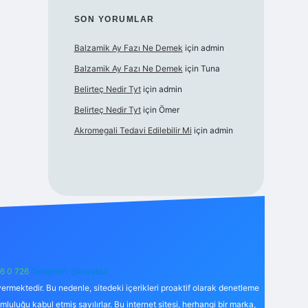
SON YORUMLAR
Balzamik Ay Fazı Ne Demek
için
admin
Balzamik Ay Fazı Ne Demek
için
Tuna
Belirteç Nedir Tyt
için
admin
Belirteç Nedir Tyt
için
Ömer
Akromegali Tedavi Edilebilir Mi
için
admin
6 0 726
Telegram: @karabul
ermektedir. Bu nedenle, sitedeki içerikleri proaktif olarak denetleme
uğu kabul etmiş sayılırlar. Bu internet sitesi, herhangi bir marka,