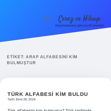
Çerez ve Hikaye
menüyü
aç
Atıştırmalıklarla dolu keyifli öneriler!
Anasayfa
Gizlilik Politikası
Yasal Uyarı
ETIKET:
ARAP ALFABESINI KIM
BULMUŞTUR
Hakkımızda
TÜRK ALFABESI KIM BULDU
Tarih: Ekim 26, 2024
Türk alfabesini kim bulmuştur? Türk tarihinde