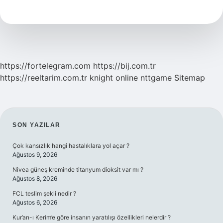
Kim
Buldu
https://fortelegram.com
https://bij.com.tr
https://reeltarim.com.tr
knight online
nttgame
Sitemap
SIDEBAR
SON YAZILAR
Çok kansızlık hangi hastalıklara yol açar ?
Ağustos 9, 2026
Nivea güneş kreminde titanyum dioksit var mı ?
Ağustos 8, 2026
FCL teslim şekli nedir ?
Ağustos 6, 2026
Kur’an-ı Kerim’e göre insanın yaratılışı özellikleri nelerdir ?