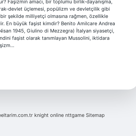
nur? Faşizmin amacı, bir toplumu birlik-dayanışma,
yrak-devlet üçlemesi, popülizm ve devletçilik gibi
bir şekilde milliyetçi olmasına rağmen, özellikle
lir. En büyük faşist kimdir? Benito Amilcare Andrea
san 1945, Giulino di Mezzegra) İtalyan siyasetçi,
endini faşist olarak tanımlayan Mussolini, iktidara
Faşizm…
eeltarim.com.tr
knight online
nttgame
Sitemap