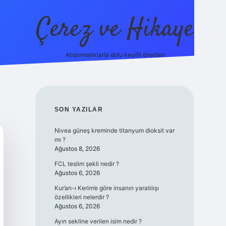
Çerez ve Hikaye
Atıştırmalıklarla dolu keyifli öneriler!
betexper
SIDEBAR
SON YAZILAR
Nivea güneş kreminde titanyum dioksit var
mı ?
Ağustos 8, 2026
FCL teslim şekli nedir ?
Ağustos 6, 2026
Kur’an-ı Kerim’e göre insanın yaratılışı
özellikleri nelerdir ?
Ağustos 6, 2026
Ayın sekline verilen isim nedir ?