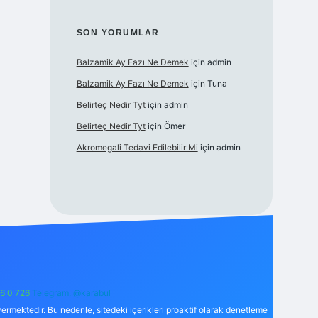
SON YORUMLAR
Balzamik Ay Fazı Ne Demek
için
admin
Balzamik Ay Fazı Ne Demek
için
Tuna
Belirteç Nedir Tyt
için
admin
Belirteç Nedir Tyt
için
Ömer
Akromegali Tedavi Edilebilir Mi
için
admin
6 0 726
Telegram: @karabul
ermektedir. Bu nedenle, sitedeki içerikleri proaktif olarak denetleme