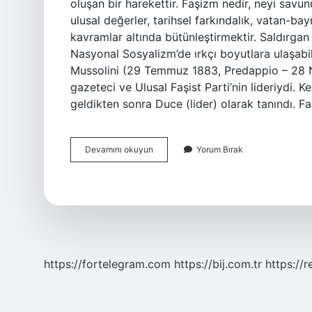
oluşan bir harekettir. Faşizm nedir, neyi savu
ulusal değerler, tarihsel farkındalık, vatan-ba
kavramlar altında bütünleştirmektir. Saldırgan 
Nasyonal Sosyalizm’de ırkçı boyutlara ulaşabi
Mussolini (29 Temmuz 1883, Predappio – 28 Ni
gazeteci ve Ulusal Faşist Parti’nin lideriydi. K
geldikten sonra Duce (lider) olarak tanındı. 
Feminal
Devamını okuyun
Yorum Bırak
Faşizm
Nedir
https://fortelegram.com
https://bij.com.tr
https://r