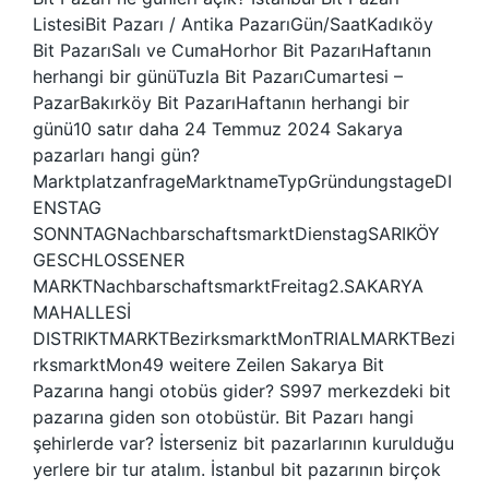
ListesiBit Pazarı / Antika PazarıGün/SaatKadıköy
Bit PazarıSalı ve CumaHorhor Bit PazarıHaftanın
herhangi bir günüTuzla Bit PazarıCumartesi –
PazarBakırköy Bit PazarıHaftanın herhangi bir
günü10 satır daha 24 Temmuz 2024 Sakarya
pazarları hangi gün?
MarktplatzanfrageMarktnameTypGründungstageDI
ENSTAG
SONNTAGNachbarschaftsmarktDienstagSARIKÖY
GESCHLOSSENER
MARKTNachbarschaftsmarktFreitag2.SAKARYA
MAHALLESİ
DISTRIKTMARKTBezirksmarktMonTRIALMARKTBezi
rksmarktMon49 weitere Zeilen Sakarya Bit
Pazarına hangi otobüs gider? S997 merkezdeki bit
pazarına giden son otobüstür. Bit Pazarı hangi
şehirlerde var? İsterseniz bit pazarlarının kurulduğu
yerlere bir tur atalım. İstanbul bit pazarının birçok