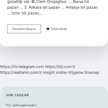
güzelliği var. © Clem Onojeghuo. … Bursa bit
pazarı … 3. Ankara bit pazarı … Antalya bit pazarı
… İzmir bit pazarı…
Sakarya
Devamını okuyun
Yorum Bırak
Bit
Pazarı
Açık
Mı
https://fortelegram.com
https://bij.com.tr
https://reeltarim.com.tr
knight online
nttgame
Sitemap
SIDEBAR
SON YAZILAR
FCL teslim şekli nedir ?