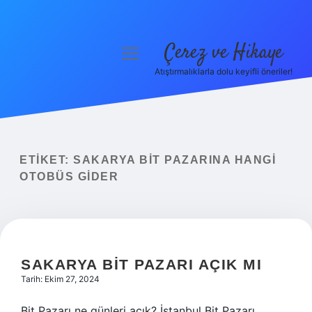
Çerez ve Hikaye
menüyü
aç
Atıştırmalıklarla dolu keyifli öneriler!
Anasayfa
Gizlilik Politikası
Yasal Uyarı
ETIKET:
SAKARYA BIT PAZARINA HANGI
OTOBÜS GIDER
Hakkımızda
SAKARYA BIT PAZARI AÇIK MI
Tarih: Ekim 27, 2024
Bit Pazarı ne günleri açık? İstanbul Bit Pazarı