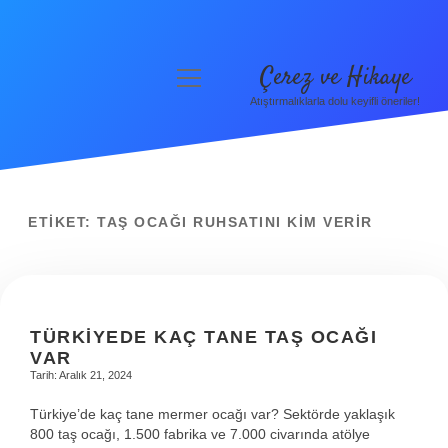
Çerez ve Hikaye
menüyü
aç
Atıştırmalıklarla dolu keyifli öneriler!
Anasayfa
Gizlilik Politikası
Yasal Uyarı
ETIKET:
TAŞ OCAĞI RUHSATINI KIM VERIR
Hakkımızda
TÜRKIYEDE KAÇ TANE TAŞ OCAĞI
VAR
Tarih: Aralık 21, 2024
Türkiye’de kaç tane mermer ocağı var? Sektörde yaklaşık
800 taş ocağı, 1.500 fabrika ve 7.000 civarında atölye