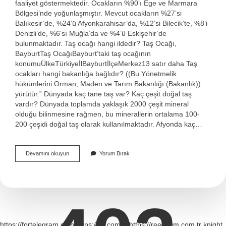
faaliyet göstermektedir. Ocakların %90’ı Ege ve Marmara
Bölgesi’nde yoğunlaşmıştır. Mevcut ocakların %27’si
Balıkesir’de, %24’ü Afyonkarahisar’da, %12’si Bilecik’te, %8’i
Denizli’de, %6’sı Muğla’da ve %4’ü Eskişehir’de
bulunmaktadır. Taş ocağı hangi ildedir? Taş Ocağı,
BayburtTaş OcağıBayburt’taki taş ocağının
konumuÜlkeTürkiyeİlBayburtİlçeMerkez13 satır daha Taş
ocakları hangi bakanlığa bağlıdır? ((Bu Yönetmelik
hükümlerini Orman, Maden ve Tarım Bakanlığı (Bakanlık))
yürütür.” Dünyada kaç tane taş var? Kaç çeşit doğal taş
vardır? Dünyada toplamda yaklaşık 2000 çeşit mineral
olduğu bilinmesine rağmen, bu minerallerin ortalama 100-
200 çeşidi doğal taş olarak kullanılmaktadır. Afyonda kaç…
Türkiyede
Devamını okuyun
Yorum Bırak
Kaç
Tane
Taş
Ocağı
Var
https://fortelegram.com
https://bij.com.tr
https://reeltarim.com.tr
knight