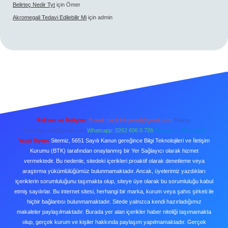
Belirteç Nedir Tyt
için
Ömer
Akromegali Tedavi Edilebilir Mi
için
admin
Reklam ve İletişim:
E-mail:
backlinkpaneli@gmail.com
Teams:
forumhizmeti@gmail.com
Whatsapp: 0262 606 0 726
Telegram: @karabul
Yasal Uyarı:
Sitemiz, 5651 Sayılı Kanun gereğince Bilgi Teknolojileri ve İletişim
Kurumu (BTK) tarafından onaylanmış bir Yer Sağlayıcı olarak hizmet
vermektedir. Bu nedenle, sitedeki içerikleri proaktif olarak denetleme veya
araştırma yükümlülüğümüz bulunmamaktadır. Ancak, üyelerimiz yazdıkları
içeriklerin sorumluluğunu taşımakta olup, siteye üye olarak bu sorumluluğu kabul
etmiş sayılırlar. Bu internet sitesi, herhangi bir marka, kurum veya şahıs şirketi ile
hiçbir bağlantısı bulunmamaktadır. Sitede yalnızca kendi hazırladığımız
makaleler paylaşılmaktadır. Burada yer alan içerikler haber niteliği taşımamakta
olup, gerçek kurum ve kişiler hakkında paylaşım yapılmamaktadır. Gerçek