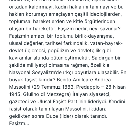
ortadan kaldırmayı, kadın haklarını tanımayı ve bu
hakları korumayı amaçlayan çeşitli ideolojilerden,
toplumsal hareketlerden ve kitle örgütlerinden
oluşan bir harekettir. Faşizm nedir, neyi savunur?
Faşizmin amacı, bir toplumu birlik-dayanışma,
ulusal değerler, tarihsel farkındalık, vatan-bayrak-
devlet üçlemesi, popülizm ve devletçilik gibi
kavramlar altında bütünleştirmektir. Saldırgan bir
şekilde milliyetçi olmasına rağmen, özellikle
Nasyonal Sosyalizm’de ırkçı boyutlara ulaşabilir. En
büyük faşist kimdir? Benito Amilcare Andrea
Mussolini (29 Temmuz 1883, Predappio – 28 Nisan
1945, Giulino di Mezzegra) İtalyan siyasetçi,
gazeteci ve Ulusal Faşist Parti’nin lideriydi. Kendini
faşist olarak tanımlayan Mussolini, iktidara
geldikten sonra Duce (lider) olarak tanındı.
Faşizm…