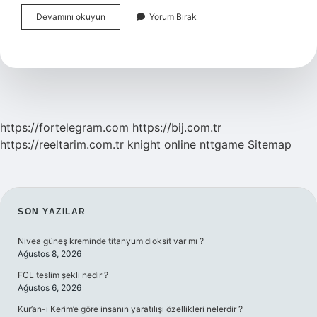
Feminal
Devamını okuyun
Yorum Bırak
Faşizm
Nedir
https://fortelegram.com
https://bij.com.tr
https://reeltarim.com.tr
knight online
nttgame
Sitemap
SIDEBAR
SON YAZILAR
Nivea güneş kreminde titanyum dioksit var mı ?
Ağustos 8, 2026
FCL teslim şekli nedir ?
Ağustos 6, 2026
Kur’an-ı Kerim’e göre insanın yaratılışı özellikleri nelerdir ?