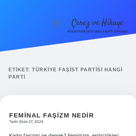
Çerez ve Hikaye
menüyü
aç
Atıştırmalıklarla dolu keyifli öneriler!
Anasayfa
Gizlilik Politikası
Yasal Uyarı
ETIKET:
TÜRKIYE FAŞIST PARTISI HANGI
PARTI
Hakkımızda
FEMINAL FAŞIZM NEDIR
Tarih: Ekim 27, 2024
Kadın faşizmi ne demek? Feminizm, eşitsizlikleri