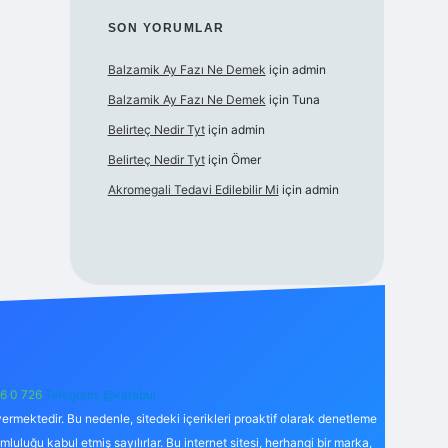
SON YORUMLAR
Balzamik Ay Fazı Ne Demek
için
admin
Balzamik Ay Fazı Ne Demek
için
Tuna
Belirteç Nedir Tyt
için
admin
Belirteç Nedir Tyt
için
Ömer
Akromegali Tedavi Edilebilir Mi
için
admin
6 0 726
Telegram: @karabul
ermektedir. Bu nedenle, sitedeki içerikleri proaktif olarak denetleme
uğu kabul etmiş sayılırlar. Bu internet sitesi, herhangi bir marka,