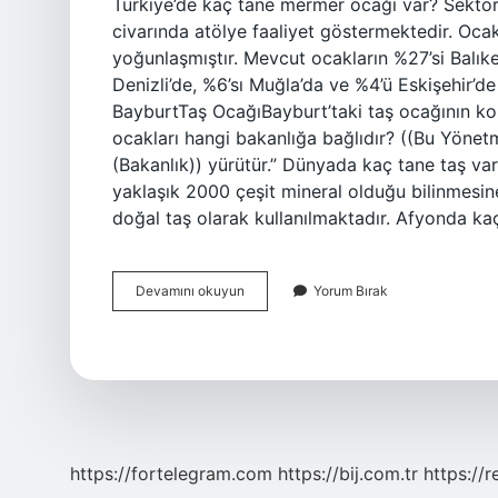
Türkiye’de kaç tane mermer ocağı var? Sektör
civarında atölye faaliyet göstermektedir. Oca
yoğunlaşmıştır. Mevcut ocakların %27’si Balıkes
Denizli’de, %6’sı Muğla’da ve %4’ü Eskişehir’d
BayburtTaş OcağıBayburt’taki taş ocağının k
ocakları hangi bakanlığa bağlıdır? ((Bu Yöne
(Bakanlık)) yürütür.” Dünyada kaç tane taş v
yaklaşık 2000 çeşit mineral olduğu bilinmesi
doğal taş olarak kullanılmaktadır. Afyonda k
Türkiyede
Devamını okuyun
Yorum Bırak
Kaç
Tane
Taş
Ocağı
Var
https://fortelegram.com
https://bij.com.tr
https://r