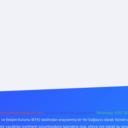
backlinkpaneli@gmail.com
Teams:
forumhizmeti@gmail.com
Whatsapp: 0262 60
i ve İletişim Kurumu (BTK) tarafından onaylanmış bir Yer Sağlayıcı olarak hizmet v
azdıkları içeriklerin sorumluluğunu taşımakta olup, siteye üye olarak bu sorumlul