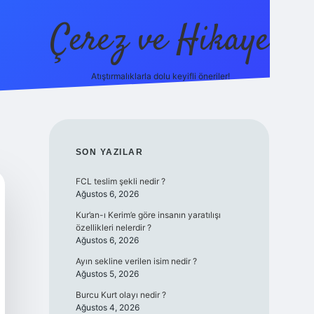
Çerez ve Hikaye
Atıştırmalıklarla dolu keyifli öneriler!
betexper
SIDEBAR
SON YAZILAR
FCL teslim şekli nedir ?
Ağustos 6, 2026
Kur’an-ı Kerim’e göre insanın yaratılışı
özellikleri nelerdir ?
Ağustos 6, 2026
Ayın sekline verilen isim nedir ?
Ağustos 5, 2026
Burcu Kurt olayı nedir ?
Ağustos 4, 2026