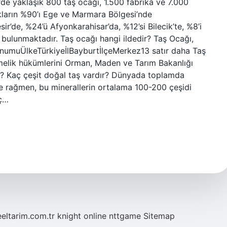
de yaklaşık 800 taş ocağı, 1.500 fabrika ve 7.000
kların %90’ı Ege ve Marmara Bölgesi’nde
ir’de, %24’ü Afyonkarahisar’da, %12’si Bilecik’te, %8’i
e bulunmaktadır. Taş ocağı hangi ildedir? Taş Ocağı,
onumuÜlkeTürkiyeİlBayburtİlçeMerkez13 satır daha Taş
tmelik hükümlerini Orman, Maden ve Tarım Bakanlığı
ar? Kaç çeşit doğal taş vardır? Dünyada toplamda
ne rağmen, bu minerallerin ortalama 100-200 çeşidi
aç…
eeltarim.com.tr
knight online
nttgame
Sitemap