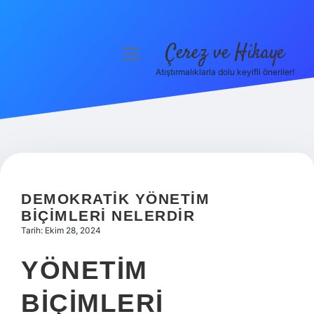
Çerez ve Hikaye
menüyü
aç
Atıştırmalıklarla dolu keyifli öneriler!
Anasayfa
Gizlilik Politikası
Yasal Uyarı
Hakkımızda
DEMOKRATIK YÖNETIM
BIÇIMLERI NELERDIR
Tarih: Ekim 28, 2024
YÖNETIM
BIÇIMLERI