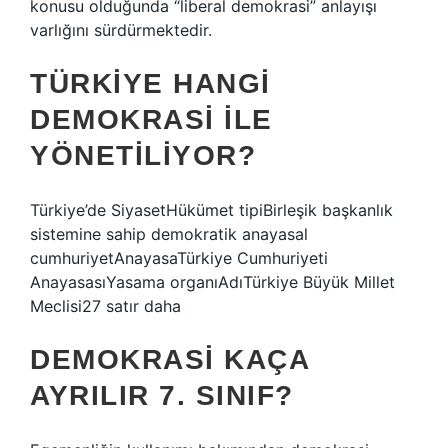
konusu olduğunda “liberal demokrasi” anlayışı
varlığını sürdürmektedir.
TÜRKIYE HANGI
DEMOKRASI ILE
YÖNETILIYOR?
Türkiye’de SiyasetHükümet tipiBirleşik başkanlık
sistemine sahip demokratik anayasal
cumhuriyetAnayasaTürkiye Cumhuriyeti
AnayasasıYasama organıAdıTürkiye Büyük Millet
Meclisi27 satır daha
DEMOKRASI KAÇA
AYRILIR 7. SINIF?