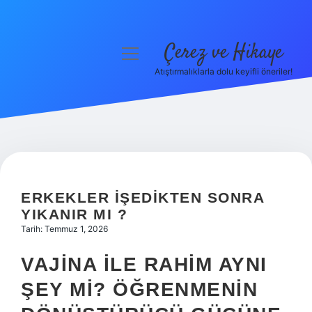
Çerez ve Hikaye
menüyü
aç
Atıştırmalıklarla dolu keyifli öneriler!
Anasayfa
Gizlilik Politikası
Yasal Uyarı
Hakkımızda
ERKEKLER IŞEDIKTEN SONRA
YIKANIR MI ?
Tarih: Temmuz 1, 2026
VAJINA ILE RAHIM AYNI
ŞEY MI? ÖĞRENMENIN