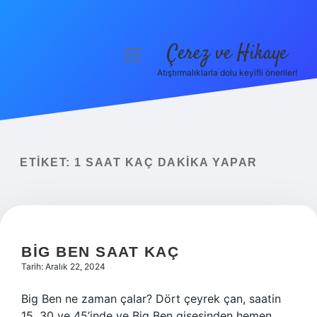
Çerez ve Hikaye
menüyü
aç
Atıştırmalıklarla dolu keyifli öneriler!
Anasayfa
Gizlilik Politikası
Yasal Uyarı
ETIKET:
1 SAAT KAÇ DAKIKA YAPAR
Hakkımızda
BIG BEN SAAT KAÇ
Tarih: Aralık 22, 2024
Big Ben ne zaman çalar? Dört çeyrek çan, saatin
15, 30 ve 45’inde ve Big Ben gişesinden hemen