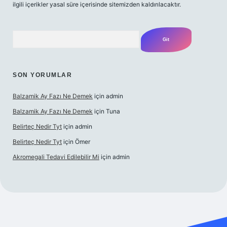
ilgili içerikler yasal süre içerisinde sitemizden kaldırılacaktır.
Arama
SON YORUMLAR
Balzamik Ay Fazı Ne Demek
için
admin
Balzamik Ay Fazı Ne Demek
için
Tuna
Belirteç Nedir Tyt
için
admin
Belirteç Nedir Tyt
için
Ömer
Akromegali Tedavi Edilebilir Mi
için
admin
betexper