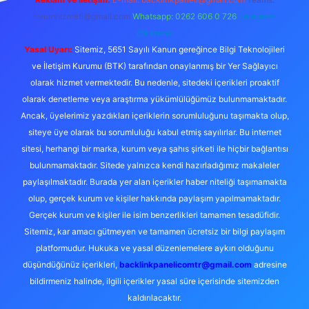
forumhizmeti@gmail.com
Whatsapp: 0262 606 0 726
Telegram:
@karabul
Yasal Uyarı:
Sitemiz, 5651 Sayılı Kanun gereğince Bilgi Teknolojileri
ve İletişim Kurumu (BTK) tarafından onaylanmış bir Yer Sağlayıcı
olarak hizmet vermektedir. Bu nedenle, sitedeki içerikleri proaktif
olarak denetleme veya araştırma yükümlülüğümüz bulunmamaktadır.
Ancak, üyelerimiz yazdıkları içeriklerin sorumluluğunu taşımakta olup,
siteye üye olarak bu sorumluluğu kabul etmiş sayılırlar. Bu internet
sitesi, herhangi bir marka, kurum veya şahıs şirketi ile hiçbir bağlantısı
bulunmamaktadır. Sitede yalnızca kendi hazırladığımız makaleler
paylaşılmaktadır. Burada yer alan içerikler haber niteliği taşımamakta
olup, gerçek kurum ve kişiler hakkında paylaşım yapılmamaktadır.
Gerçek kurum ve kişiler ile isim benzerlikleri tamamen tesadüfidir.
Sitemiz, kar amacı gütmeyen ve tamamen ücretsiz bir bilgi paylaşım
platformudur. Hukuka ve yasal düzenlemelere aykırı olduğunu
düşündüğünüz içerikleri,
backlinkpanelicomtr@gmail.com
adresine
bildirmeniz halinde, ilgili içerikler yasal süre içerisinde sitemizden
kaldırılacaktır.