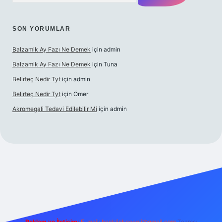
SON YORUMLAR
Balzamik Ay Fazı Ne Demek
için
admin
Balzamik Ay Fazı Ne Demek
için
Tuna
Belirteç Nedir Tyt
için
admin
Belirteç Nedir Tyt
için
Ömer
Akromegali Tedavi Edilebilir Mi
için
admin
exper
Reklam ve İletişim:
E-mail:
backlinkpaneli@gmail.com
Teams: