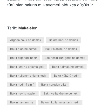
türü olan bakırın mukavemeti oldukça düşüktür.
Tarih:
Makaleler
Argoda bakır ne demek
Bakire kanı ne demek
Bakır alan ne demek
Bakır alaşımlı ne demek
Bakır diğer adı nedir
Bakır eski Türkçede ne demek
Bakır ismi ne anlama gelir
Bakır kalmak ne demek
Bakır kullanım anlamı nedir
Bakır kültürü nedir
Bakır nedir 4 sınıf
Bakır nereden çıktı
Bakır neyi simgeler
Bakır ve bakire ne demek
Bakırın anlamı ne
Bakırın kullanım anlamı nedir