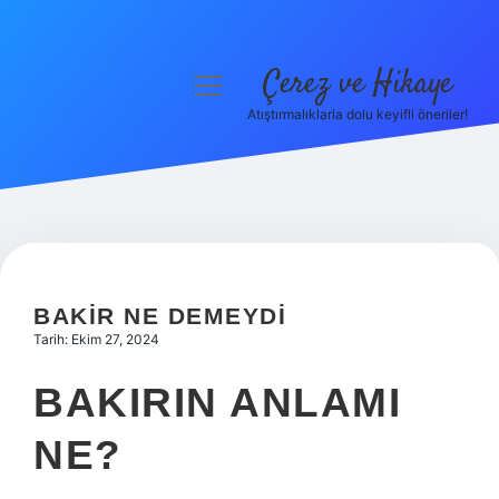
Çerez ve Hikaye
menüyü
aç
Atıştırmalıklarla dolu keyifli öneriler!
Anasayfa
Gizlilik Politikası
Yasal Uyarı
Hakkımızda
BAKIR NE DEMEYDI
Tarih: Ekim 27, 2024
BAKIRIN ANLAMI
NE?