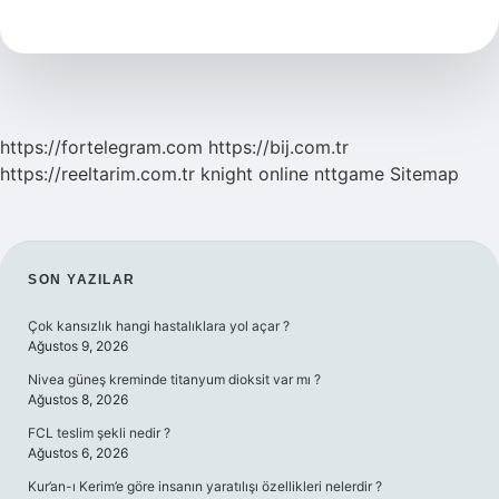
Çocuğa
Nasıl
Davranmalıyım
https://fortelegram.com
https://bij.com.tr
https://reeltarim.com.tr
knight online
nttgame
Sitemap
SIDEBAR
SON YAZILAR
Çok kansızlık hangi hastalıklara yol açar ?
Ağustos 9, 2026
Nivea güneş kreminde titanyum dioksit var mı ?
Ağustos 8, 2026
FCL teslim şekli nedir ?
Ağustos 6, 2026
Kur’an-ı Kerim’e göre insanın yaratılışı özellikleri nelerdir ?