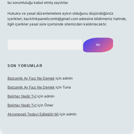
bu sorumluluğu kabul etmiş sayılırlar.
Hukuka ve yasal düzenlemelere aykırı olduğunu düşündüğünüz
içerikleri,
backlinkpanelicomtr@gmail.com
adresine bildirmeniz halinde,
ilgili içerikler yasal süre içerisinde sitemizden kaldırılacaktır.
Arama
SON YORUMLAR
Balzamik Ay Fazı Ne Demek
için
admin
Balzamik Ay Fazı Ne Demek
için
Tuna
Belirteç Nedir Tyt
için
admin
Belirteç Nedir Tyt
için
Ömer
Akromegali Tedavi Edilebilir Mi
için
admin