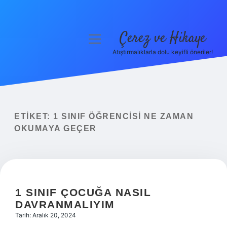
Çerez ve Hikaye
menüyü
aç
Atıştırmalıklarla dolu keyifli öneriler!
Anasayfa
Gizlilik Politikası
Yasal Uyarı
ETIKET:
1 SINIF ÖĞRENCISI NE ZAMAN
OKUMAYA GEÇER
Hakkımızda
1 SINIF ÇOCUĞA NASIL
DAVRANMALIYIM
Tarih: Aralık 20, 2024