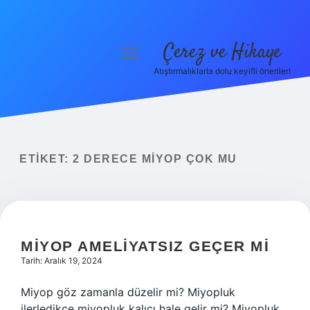
Çerez ve Hikaye
menüyü
aç
Atıştırmalıklarla dolu keyifli öneriler!
Anasayfa
Gizlilik Politikası
Yasal Uyarı
ETIKET:
2 DERECE MIYOP ÇOK MU
Hakkımızda
MIYOP AMELIYATSIZ GEÇER MI
Tarih: Aralık 19, 2024
Miyop göz zamanla düzelir mi? Miyopluk
ilerledikçe miyopluk kalıcı hale gelir mi? Miyopluk