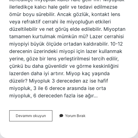
ilerledikçe kalıcı hale gelir ve tedavi edilmezse
ömür boyu sürebilir. Ancak gözlük, kontakt lens
veya refraktif cerrahi ile miyopluğun etkileri
düzeltilebilir ve net görüş elde edilebilir. Miyoptan
tamamen kurtulmak mümkün mü? Lazer cerrahisi
miyopiyi büyük ölçüde ortadan kaldırabilir. 10-12
derecenin üzerindeki miyopi için lazer kullanmak
yerine, göze bir lens yerleştirilmesi tercih edilir,
çünkü bu daha güvenlidir ve görme keskinliğini
lazerden daha iyi artırır. Miyop kaç yaşında
düzelir? Miyopluk 3 dereceden az ise hafif
miyopluk, 3 ile 6 derece arasında ise orta
miyopluk, 6 dereceden fazla ise ağır…
Miyop
Devamını okuyun
Yorum Bırak
Ameliyatsız
Geçer
Mi