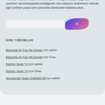
içerikleri,
backlinkpanelicomtr@gmail.com
adresine bildirmeniz halinde,
ilgili içerikler yasal süre içerisinde sitemizden kaldırılacaktır.
Arama
SON YORUMLAR
Balzamik Ay Fazı Ne Demek
için
admin
Balzamik Ay Fazı Ne Demek
için
Tuna
Belirteç Nedir Tyt
için
admin
Belirteç Nedir Tyt
için
Ömer
Akromegali Tedavi Edilebilir Mi
için
admin