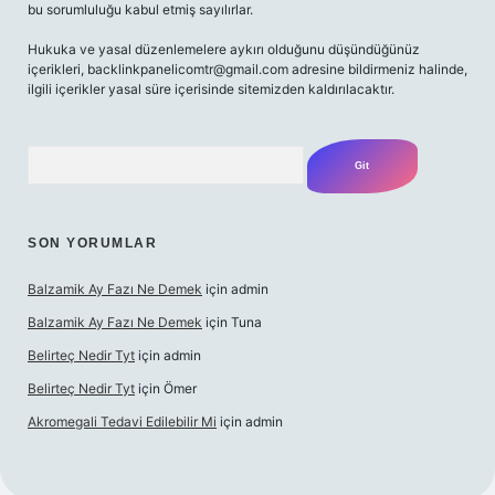
bu sorumluluğu kabul etmiş sayılırlar.
Hukuka ve yasal düzenlemelere aykırı olduğunu düşündüğünüz
içerikleri,
backlinkpanelicomtr@gmail.com
adresine bildirmeniz halinde,
ilgili içerikler yasal süre içerisinde sitemizden kaldırılacaktır.
Arama
SON YORUMLAR
Balzamik Ay Fazı Ne Demek
için
admin
Balzamik Ay Fazı Ne Demek
için
Tuna
Belirteç Nedir Tyt
için
admin
Belirteç Nedir Tyt
için
Ömer
Akromegali Tedavi Edilebilir Mi
için
admin