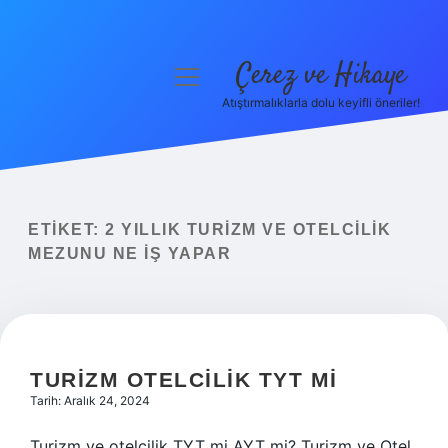
Çerez ve Hikaye
menüyü
aç
Atıştırmalıklarla dolu keyifli öneriler!
Anasayfa
Gizlilik Politikası
Yasal Uyarı
ETIKET:
2 YILLIK TURIZM VE OTELCILIK
MEZUNU NE IŞ YAPAR
Hakkımızda
TURIZM OTELCILIK TYT MI
Tarih: Aralık 24, 2024
Turizm ve otelcilik TYT mi AYT mi? Turizm ve Otel