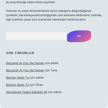
bu sorumluluğu kabul etmiş sayılırlar.
Hukuka ve yasal düzenlemelere aykırı olduğunu düşündüğünüz
içerikleri,
backlinkpanelicomtr@gmail.com
adresine bildirmeniz halinde,
ilgili içerikler yasal süre içerisinde sitemizden kaldırılacaktır.
Arama
SON YORUMLAR
Balzamik Ay Fazı Ne Demek
için
admin
Balzamik Ay Fazı Ne Demek
için
Tuna
Belirteç Nedir Tyt
için
admin
Belirteç Nedir Tyt
için
Ömer
Akromegali Tedavi Edilebilir Mi
için
admin