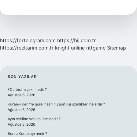
Kitap
Kaç
Saatte
Okunur
https://fortelegram.com
https://bij.com.tr
https://reeltarim.com.tr
knight online
nttgame
Sitemap
SIDEBAR
SON YAZILAR
FCL teslim şekli nedir ?
Ağustos 6, 2026
Kur’an-ı Kerim’e göre insanın yaratılışı özellikleri nelerdir ?
Ağustos 6, 2026
Ayın sekline verilen isim nedir ?
Ağustos 5, 2026
Burcu Kurt olayı nedir ?