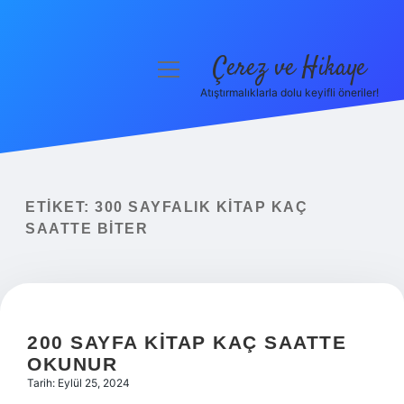
Çerez ve Hikaye
menüyü
aç
Atıştırmalıklarla dolu keyifli öneriler!
Anasayfa
Gizlilik Politikası
Yasal Uyarı
ETIKET:
300 SAYFALIK KITAP KAÇ
SAATTE BITER
Hakkımızda
200 SAYFA KITAP KAÇ SAATTE
OKUNUR
Tarih: Eylül 25, 2024