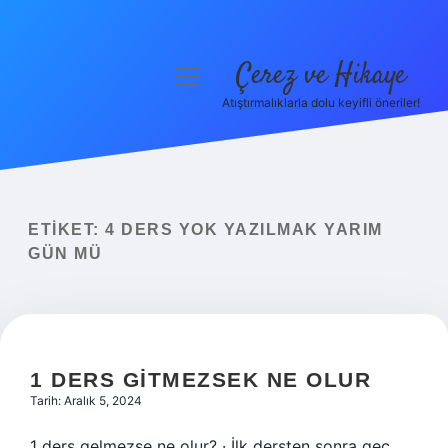
Çerez ve Hikaye
menüyü
aç
Atıştırmalıklarla dolu keyifli öneriler!
Anasayfa
Gizlilik Politikası
Yasal Uyarı
ETIKET:
4 DERS YOK YAZILMAK YARIM
GÜN MÜ
Hakkımızda
1 DERS GITMEZSEK NE OLUR
Tarih: Aralık 5, 2024
1 ders gelmezse ne olur? · İlk dersten sonra geç