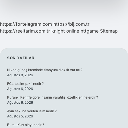
Kadar
Alır
https://fortelegram.com
https://bij.com.tr
https://reeltarim.com.tr
knight online
nttgame
Sitemap
SIDEBAR
SON YAZILAR
Nivea güneş kreminde titanyum dioksit var mı ?
Ağustos 8, 2026
FCL teslim şekli nedir ?
Ağustos 6, 2026
Kur’an-ı Kerim’e göre insanın yaratılışı özellikleri nelerdir ?
Ağustos 6, 2026
Ayın sekline verilen isim nedir ?
Ağustos 5, 2026
Burcu Kurt olayı nedir ?