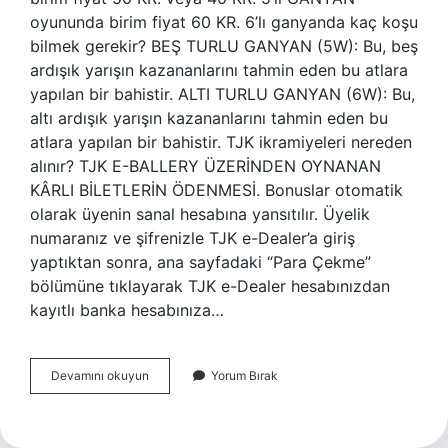
oyununda birim fiyat 60 KR. 6’lı ganyanda kaç koşu
bilmek gerekir? BEŞ TURLU GANYAN (5W): Bu, beş
ardışık yarışın kazananlarını tahmin eden bu atlara
yapılan bir bahistir. ALTI TURLU GANYAN (6W): Bu,
altı ardışık yarışın kazananlarını tahmin eden bu
atlara yapılan bir bahistir. TJK ikramiyeleri nereden
alınır? TJK E-BALLERY ÜZERİNDEN OYNANAN
KÂRLI BİLETLERİN ÖDENMESİ. Bonuslar otomatik
olarak üyenin sanal hesabına yansıtılır. Üyelik
numaranız ve şifrenizle TJK e-Dealer’a giriş
yaptıktan sonra, ana sayfadaki “Para Çekme”
bölümüne tıklayarak TJK e-Dealer hesabınızdan
kayıtlı banka hesabınıza…
6
Devamını okuyun
Yorum Bırak
Lıda
5
Bilen
Ne