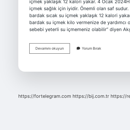
içmek yaklaşık 12 kalori yakar. 4 Ocak 2024Hep
içmek sağlık için iyidir. Önemli olan saf sudur
bardak sıcak su içmek yaklaşık 12 kalori yak
bardak su içmek kilo vermenize de yardımcı 
sebebi yeterli su içmemeniz olabilir” diyen A
7
Devamını okuyun
Yorum Bırak
Bardak
Su
Kaç
Kalori
Yakar
https://fortelegram.com
https://bij.com.tr
https://r