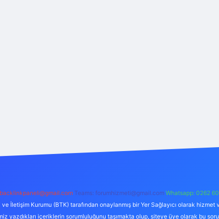
backlinkpaneli@gmail.com
Teams:
forumhizmeti@gmail.com
Whatsapp: 0262 60
i ve İletişim Kurumu (BTK) tarafından onaylanmış bir Yer Sağlayıcı olarak hizmet v
azdıkları içeriklerin sorumluluğunu taşımakta olup, siteye üye olarak bu sorumlul