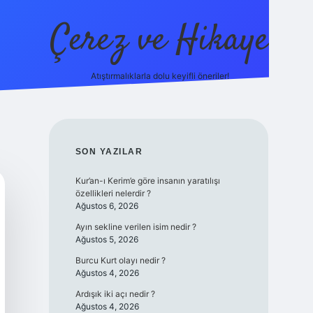
Çerez ve Hikaye
Atıştırmalıklarla dolu keyifli öneriler!
betexper
SIDEBAR
SON YAZILAR
Kur’an-ı Kerim’e göre insanın yaratılışı
özellikleri nelerdir ?
Ağustos 6, 2026
Ayın sekline verilen isim nedir ?
Ağustos 5, 2026
Burcu Kurt olayı nedir ?
Ağustos 4, 2026
Ardışık iki açı nedir ?
Ağustos 4, 2026