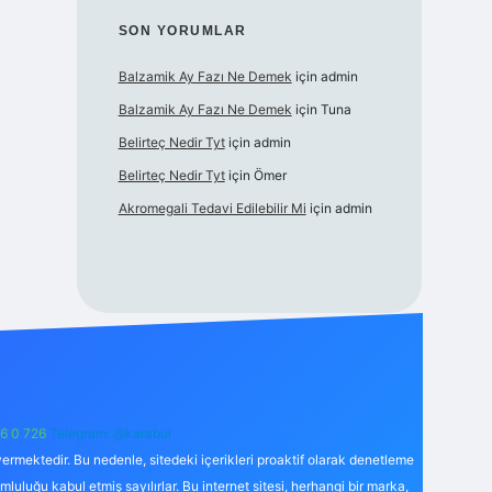
SON YORUMLAR
Balzamik Ay Fazı Ne Demek
için
admin
Balzamik Ay Fazı Ne Demek
için
Tuna
Belirteç Nedir Tyt
için
admin
Belirteç Nedir Tyt
için
Ömer
Akromegali Tedavi Edilebilir Mi
için
admin
6 0 726
Telegram: @karabul
ermektedir. Bu nedenle, sitedeki içerikleri proaktif olarak denetleme
uğu kabul etmiş sayılırlar. Bu internet sitesi, herhangi bir marka,