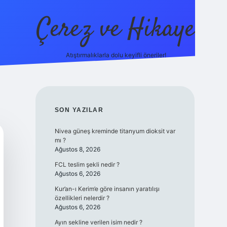
Çerez ve Hikaye
Atıştırmalıklarla dolu keyifli öneriler!
betexper
SIDEBAR
SON YAZILAR
Nivea güneş kreminde titanyum dioksit var
mı ?
Ağustos 8, 2026
FCL teslim şekli nedir ?
Ağustos 6, 2026
Kur’an-ı Kerim’e göre insanın yaratılışı
özellikleri nelerdir ?
Ağustos 6, 2026
Ayın sekline verilen isim nedir ?