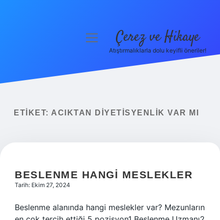
Çerez ve Hikaye
menüyü
aç
Atıştırmalıklarla dolu keyifli öneriler!
Anasayfa
Gizlilik Politikası
Yasal Uyarı
ETIKET:
ACIKTAN DIYETISYENLIK VAR MI
Hakkımızda
BESLENME HANGI MESLEKLER
Tarih: Ekim 27, 2024
Beslenme alanında hangi meslekler var? Mezunların
en çok tercih ettiği 5 pozisyon1 Beslenme Uzmanı2