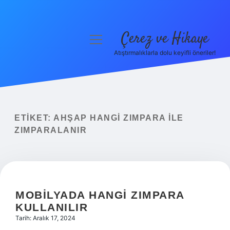
Çerez ve Hikaye
menüyü
aç
Atıştırmalıklarla dolu keyifli öneriler!
Anasayfa
Gizlilik Politikası
Yasal Uyarı
ETIKET:
AHŞAP HANGI ZIMPARA ILE
ZIMPARALANIR
Hakkımızda
MOBILYADA HANGI ZIMPARA
KULLANILIR
Tarih: Aralık 17, 2024