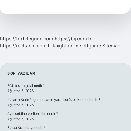
Aldıktan
Sonra
Ne
Yapmalıyım
https://fortelegram.com
https://bij.com.tr
https://reeltarim.com.tr
knight online
nttgame
Sitemap
SIDEBAR
SON YAZILAR
FCL teslim şekli nedir ?
Ağustos 6, 2026
Kur’an-ı Kerim’e göre insanın yaratılışı özellikleri nelerdir ?
Ağustos 6, 2026
Ayın sekline verilen isim nedir ?
Ağustos 5, 2026
Burcu Kurt olayı nedir ?