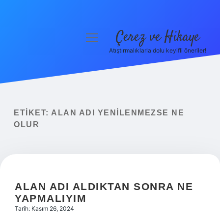
Çerez ve Hikaye
menüyü
aç
Atıştırmalıklarla dolu keyifli öneriler!
Anasayfa
Gizlilik Politikası
Yasal Uyarı
ETIKET:
ALAN ADI YENILENMEZSE NE
OLUR
Hakkımızda
ALAN ADI ALDIKTAN SONRA NE
YAPMALIYIM
Tarih: Kasım 26, 2024