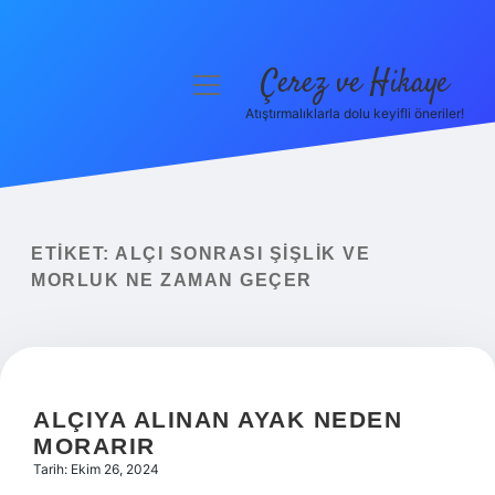
Çerez ve Hikaye
menüyü
aç
Atıştırmalıklarla dolu keyifli öneriler!
Anasayfa
Gizlilik Politikası
Yasal Uyarı
ETIKET:
ALÇI SONRASI ŞIŞLIK VE
MORLUK NE ZAMAN GEÇER
Hakkımızda
ALÇIYA ALINAN AYAK NEDEN
MORARIR
Tarih: Ekim 26, 2024