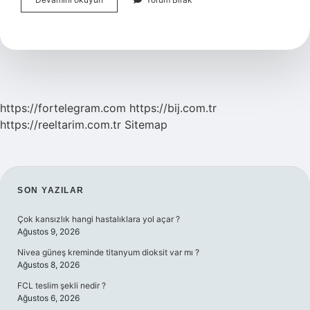
Alınan
Ayak
Neden
Morarır
https://fortelegram.com
https://bij.com.tr
https://reeltarim.com.tr
Sitemap
SIDEBAR
SON YAZILAR
Çok kansızlık hangi hastalıklara yol açar ?
Ağustos 9, 2026
Nivea güneş kreminde titanyum dioksit var mı ?
Ağustos 8, 2026
FCL teslim şekli nedir ?
Ağustos 6, 2026