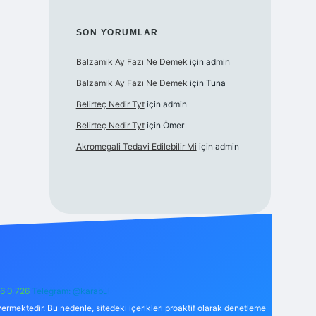
SON YORUMLAR
Balzamik Ay Fazı Ne Demek
için
admin
Balzamik Ay Fazı Ne Demek
için
Tuna
Belirteç Nedir Tyt
için
admin
Belirteç Nedir Tyt
için
Ömer
Akromegali Tedavi Edilebilir Mi
için
admin
6 0 726
Telegram: @karabul
ermektedir. Bu nedenle, sitedeki içerikleri proaktif olarak denetleme