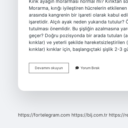
Kırık ayağın morarması normal mi? Kırıktan so
Morarma, kırığı iyileştiren hücrelerin etkilenen
arasında kangrenin bir işareti olarak kabul ed
işaretidir. Alçılı ayak neden yukarıda tutulur? 
tutulması önemlidir. Bu şişliğin azalmasına yar
geçer? Doğru pozisyonda bir arada tutulan (a
kırıklar) ve yeterli şekilde hareketsizleştirilen
kırıklar) kırıklar için, başlangıçtaki şişlik 2-
Alçıya
Devamını okuyun
Yorum Bırak
Alınan
Ayak
Neden
Morarır
https://fortelegram.com
https://bij.com.tr
https://r