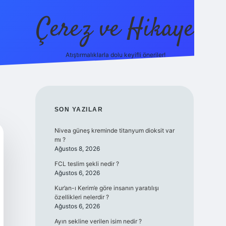
Çerez ve Hikaye
Atıştırmalıklarla dolu keyifli öneriler!
betexper
SIDEBAR
SON YAZILAR
Nivea güneş kreminde titanyum dioksit var
mı ?
Ağustos 8, 2026
FCL teslim şekli nedir ?
Ağustos 6, 2026
Kur’an-ı Kerim’e göre insanın yaratılışı
özellikleri nelerdir ?
Ağustos 6, 2026
Ayın sekline verilen isim nedir ?