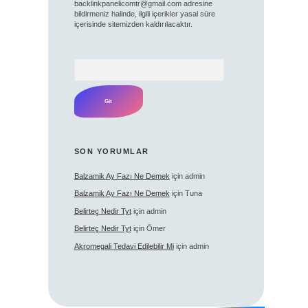
backlinkpanelicomtr@gmail.com
adresine
bildirmeniz halinde, ilgili içerikler yasal süre
içerisinde sitemizden kaldırılacaktır.
Arama
SON YORUMLAR
Balzamik Ay Fazı Ne Demek
için
admin
Balzamik Ay Fazı Ne Demek
için
Tuna
Belirteç Nedir Tyt
için
admin
Belirteç Nedir Tyt
için
Ömer
Akromegali Tedavi Edilebilir Mi
için
admin