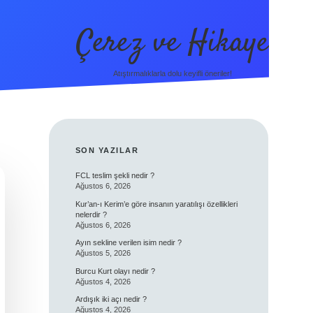
Çerez ve Hikaye
Atıştırmalıklarla dolu keyifli öneriler!
SIDEBAR
SON YAZILAR
FCL teslim şekli nedir ?
Ağustos 6, 2026
Kur’an-ı Kerim’e göre insanın yaratılışı özellikleri
nelerdir ?
Ağustos 6, 2026
Ayın sekline verilen isim nedir ?
Ağustos 5, 2026
Burcu Kurt olayı nedir ?
Ağustos 4, 2026
Ardışık iki açı nedir ?
Ağustos 4, 2026