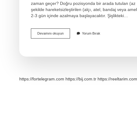
zaman geçer? Doğru pozisyonda bir arada tutulan (az ha
şekilde hareketsizleştirilen (alçı, atel, bandaj veya ameliy
2-3 gün içinde azalmaya başlayacaktır. Şişlikteki…
Alçıya
Devamını okuyun
Yorum Bırak
Alınan
Ayak
Neden
Morarır
https://fortelegram.com
https://bij.com.tr
https://reeltarim.com