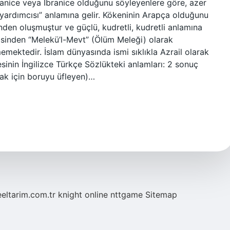
ryanice veya İbranice olduğunu söyleyenlere göre, azer
’in yardımcısı” anlamına gelir. Kökeninin Arapça olduğunu
inden oluşmuştur ve güçlü, kudretli, kudretli anlamına
disinden “Melekü’l-Mevt” (Ölüm Meleği) olarak
memektedir. İslam dünyasında ismi sıklıkla Azrail olarak
limesinin İngilizce Türkçe Sözlükteki anlamları: 2 sonuç
mak için boruyu üfleyen)…
eeltarim.com.tr
knight online
nttgame
Sitemap