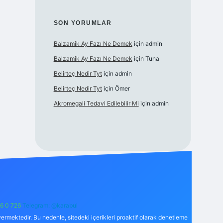
SON YORUMLAR
Balzamik Ay Fazı Ne Demek
için
admin
Balzamik Ay Fazı Ne Demek
için
Tuna
Belirteç Nedir Tyt
için
admin
Belirteç Nedir Tyt
için
Ömer
Akromegali Tedavi Edilebilir Mi
için
admin
6 0 726
Telegram: @karabul
ermektedir. Bu nedenle, sitedeki içerikleri proaktif olarak denetleme