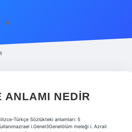
R
E ANLAMI NEDIR
ngilizce-Türkçe Sözlükteki anlamları: 5
llanımazrael i.Genel3Genelölüm meleği i. Azrail