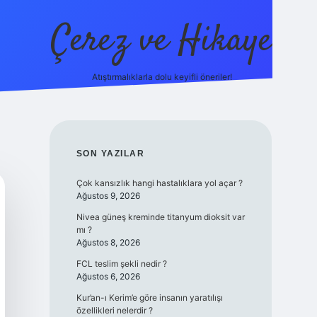
Çerez ve Hikaye
Atıştırmalıklarla dolu keyifli öneriler!
betexper
SIDEBAR
SON YAZILAR
Çok kansızlık hangi hastalıklara yol açar ?
Ağustos 9, 2026
Nivea güneş kreminde titanyum dioksit var
mı ?
Ağustos 8, 2026
FCL teslim şekli nedir ?
Ağustos 6, 2026
Kur’an-ı Kerim’e göre insanın yaratılışı
özellikleri nelerdir ?