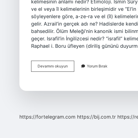
kelimesinin anlamı nedir? Etimoloji. İsmin Sü
ve el veya îl kelimelerinin birleşimidir ve “El
söyleyenlere göre, a-ze-ra ve el (îl) kelimeler
gelir. Azrail’in gerçek adı ne? Hadislerde ken
bahsedilir. Ölüm Meleği’nin kanonik ismi bilin
geçer. Israfil’in İngilizcesi nedir? “israfil” ke
Raphael i. Boru üfleyen (diriliş gününü duyur
Azrail
Devamını okuyun
Yorum Bırak
Ingilizce
Anlamı
Nedir
https://fortelegram.com
https://bij.com.tr
https://r