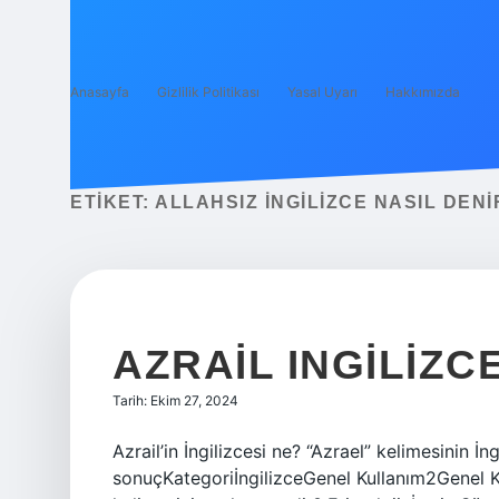
Anasayfa
Gizlilik Politikası
Yasal Uyarı
Hakkımızda
ETIKET:
ALLAHSIZ INGILIZCE NASIL DENI
AZRAIL INGILIZC
Tarih: Ekim 27, 2024
Azrail’in İngilizcesi ne? “Azrael” kelimesinin İ
sonuçKategoriİngilizceGenel Kullanım2Genel Ku