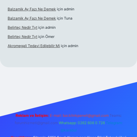
Balzamik Ay Fazı Ne Demek
için
admin
Balzamik Ay Fazı Ne Demek
için
Tuna
Belirteç Nedir Tyt
için
admin
Belirteç Nedir Tyt
için
Ömer
Akromegali Tedavi Edilebilir Mi
için
admin
etexper
Reklam ve İletişim:
E-mail:
backlinkpaneli@gmail.com
Teams:
forumhizmeti@gmail.com
Whatsapp: 0262 606 0 726
Telegram:
@karabul