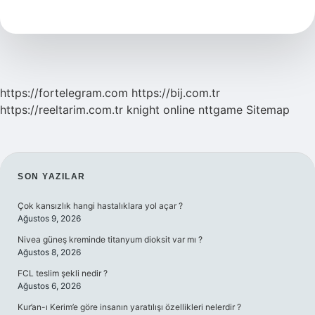
Olduğunu
Nasıl
Anlarız
https://fortelegram.com
https://bij.com.tr
https://reeltarim.com.tr
knight online
nttgame
Sitemap
SIDEBAR
SON YAZILAR
Çok kansızlık hangi hastalıklara yol açar ?
Ağustos 9, 2026
Nivea güneş kreminde titanyum dioksit var mı ?
Ağustos 8, 2026
FCL teslim şekli nedir ?
Ağustos 6, 2026
Kur’an-ı Kerim’e göre insanın yaratılışı özellikleri nelerdir ?