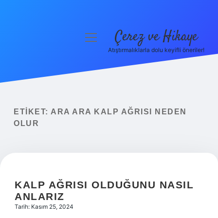
Çerez ve Hikaye
menüyü
aç
Atıştırmalıklarla dolu keyifli öneriler!
Anasayfa
Gizlilik Politikası
Yasal Uyarı
ETIKET:
ARA ARA KALP AĞRISI NEDEN
OLUR
Hakkımızda
KALP AĞRISI OLDUĞUNU NASIL
ANLARIZ
Tarih: Kasım 25, 2024