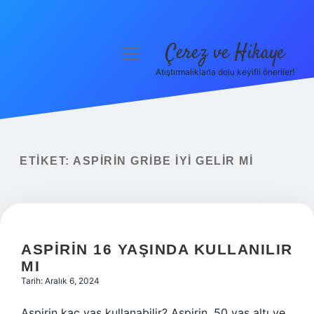
Çerez ve Hikaye
menüyü
aç
Atıştırmalıklarla dolu keyifli öneriler!
Anasayfa
Gizlilik Politikası
Yasal Uyarı
ETIKET:
ASPIRIN GRIBE IYI GELIR MI
Hakkımızda
ASPIRIN 16 YAŞINDA KULLANILIR
MI
Tarih: Aralık 6, 2024
Aspirin kaç yaş kullanabilir? Aspirin, 50 yaş altı ve