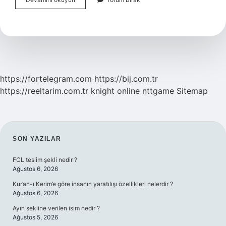
16
Yaşında
Kullanılır
Mı
https://fortelegram.com
https://bij.com.tr
https://reeltarim.com.tr
knight online
nttgame
Sitemap
SIDEBAR
SON YAZILAR
FCL teslim şekli nedir ?
Ağustos 6, 2026
Kur’an-ı Kerim’e göre insanın yaratılışı özellikleri nelerdir ?
Ağustos 6, 2026
Ayın sekline verilen isim nedir ?
Ağustos 5, 2026