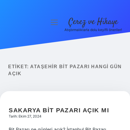
Çerez ve Hikaye
menüyü
aç
Atıştırmalıklarla dolu keyifli öneriler!
Anasayfa
Gizlilik Politikası
Yasal Uyarı
ETIKET:
ATAŞEHIR BIT PAZARI HANGI GÜN
AÇIK
Hakkımızda
SAKARYA BIT PAZARI AÇIK MI
Tarih: Ekim 27, 2024
Bit Pazarı ne günleri açık? İstanbul Bit Pazarı