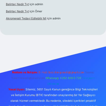
Belirteç Nedir Tyt
için
admin
Belirteç Nedir Tyt
için
Ömer
Akromegali Tedavi Edilebilir Mi
için
admin
etexper
Reklam ve İletişim:
E-mail:
backlinkpaneli@gmail.com
Teams:
forumhizmeti@gmail.com
Whatsapp: 0262 606 0 726
Telegram:
@karabul
Yasal Uyarı:
Sitemiz, 5651 Sayılı Kanun gereğince Bilgi Teknolojileri
ve İletişim Kurumu (BTK) tarafından onaylanmış bir Yer Sağlayıcı
olarak hizmet vermektedir. Bu nedenle, sitedeki içerikleri proaktif