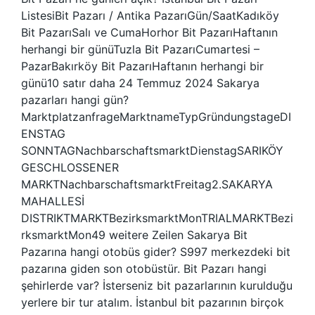
ListesiBit Pazarı / Antika PazarıGün/SaatKadıköy
Bit PazarıSalı ve CumaHorhor Bit PazarıHaftanın
herhangi bir günüTuzla Bit PazarıCumartesi –
PazarBakırköy Bit PazarıHaftanın herhangi bir
günü10 satır daha 24 Temmuz 2024 Sakarya
pazarları hangi gün?
MarktplatzanfrageMarktnameTypGründungstageDI
ENSTAG
SONNTAGNachbarschaftsmarktDienstagSARIKÖY
GESCHLOSSENER
MARKTNachbarschaftsmarktFreitag2.SAKARYA
MAHALLESİ
DISTRIKTMARKTBezirksmarktMonTRIALMARKTBezi
rksmarktMon49 weitere Zeilen Sakarya Bit
Pazarına hangi otobüs gider? S997 merkezdeki bit
pazarına giden son otobüstür. Bit Pazarı hangi
şehirlerde var? İsterseniz bit pazarlarının kurulduğu
yerlere bir tur atalım. İstanbul bit pazarının birçok