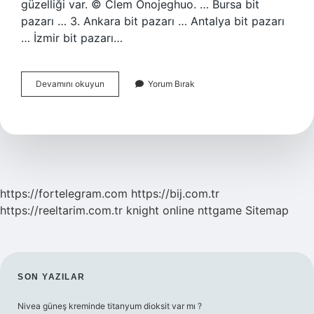
güzelliği var. © Clem Onojeghuo. … Bursa bit
pazarı … 3. Ankara bit pazarı … Antalya bit pazarı
… İzmir bit pazarı…
Sakarya
Devamını okuyun
Yorum Bırak
Bit
Pazarı
Açık
Mı
https://fortelegram.com
https://bij.com.tr
https://reeltarim.com.tr
knight online
nttgame
Sitemap
SIDEBAR
SON YAZILAR
Nivea güneş kreminde titanyum dioksit var mı ?