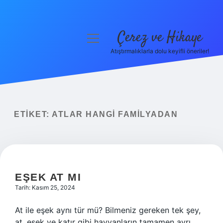
Çerez ve Hikaye
menüyü
aç
Atıştırmalıklarla dolu keyifli öneriler!
Anasayfa
Gizlilik Politikası
Yasal Uyarı
ETIKET:
ATLAR HANGI FAMILYADAN
Hakkımızda
EŞEK AT MI
Tarih: Kasım 25, 2024
At ile eşek aynı tür mü? Bilmeniz gereken tek şey,
at, eşek ve katır gibi hayvanların tamamen ayrı