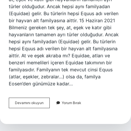
türler olduğudur. Ancak hepsi aynı familyadan
(Equidae) gelir. Bu türlerin hepsi Equus adı verilen
bir hayvan alt familyasına aittir. 15 Haziran 2021
Bilmeniz gereken tek şey, at, eşek ve katır gibi
hayvanların tamamen ayrı türler olduğudur. Ancak
hepsi aynı familyadan (Equidae) gelir. Bu türlerin
hepsi Equus adı verilen bir hayvan alt familyasına
aittir. At ve eşek akraba mı? Equidae, atları ve
benzeri memelileri içeren Equidae takımının bir
familyasıdır. Familyanın tek mevcut cinsi Equus
(atlar, eşekler, zebralar…) olsa da, familya
Eosen’den günümüze kadar…
Eşek
Devamını okuyun
Yorum Bırak
At
Mı