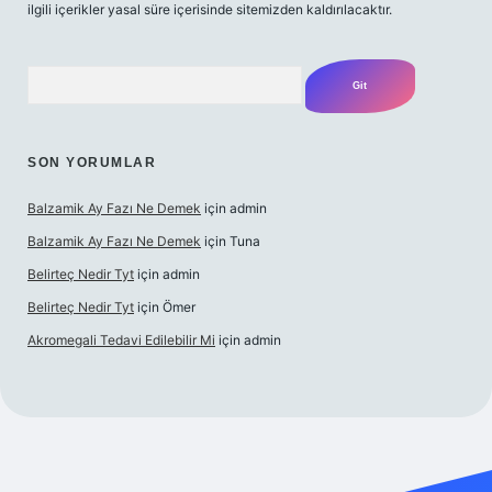
ilgili içerikler yasal süre içerisinde sitemizden kaldırılacaktır.
Arama
SON YORUMLAR
Balzamik Ay Fazı Ne Demek
için
admin
Balzamik Ay Fazı Ne Demek
için
Tuna
Belirteç Nedir Tyt
için
admin
Belirteç Nedir Tyt
için
Ömer
Akromegali Tedavi Edilebilir Mi
için
admin
etexper