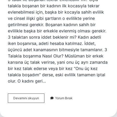
talakla boşanan bir kadının ilk kocasıyla tekrar
evlenebilmesi için, başka bir kocayla sahih evlilik
ve cinsel ilişki gibi şartların o evlilikte yerine
getirilmesi gerekir. Boşanan kadının sahih bir
evlilikle başka bir erkekle evlenmiş olması gerekir.
3 talaktan sonra iddet beklenir mi? Kadın adetli
iken boşanırsa, adeti hesaba katılmaz. İddet,
üçüncü adet kanamasının bitmesiyle tamamlanır. 3
Talakla boşanma Nasıl Olur? Müslüman bir erkek
karısına üç talak verirse, yani onu üç ayrı zamanda
bir kez talak ederse veya bir kez “Onu üç kez
talakla boşadım” derse, eski evlilik tamamen iptal
olur. O kadını geri…
Kaç
Devamını okuyun
Yorum Bırak
Talakla
Boşanılır