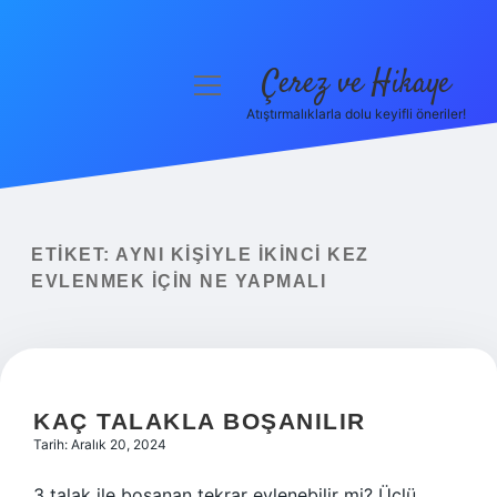
Çerez ve Hikaye
menüyü
aç
Atıştırmalıklarla dolu keyifli öneriler!
Anasayfa
Gizlilik Politikası
Yasal Uyarı
ETIKET:
AYNI KIŞIYLE IKINCI KEZ
EVLENMEK IÇIN NE YAPMALI
Hakkımızda
KAÇ TALAKLA BOŞANILIR
Tarih: Aralık 20, 2024
3 talak ile boşanan tekrar evlenebilir mi? Üçlü