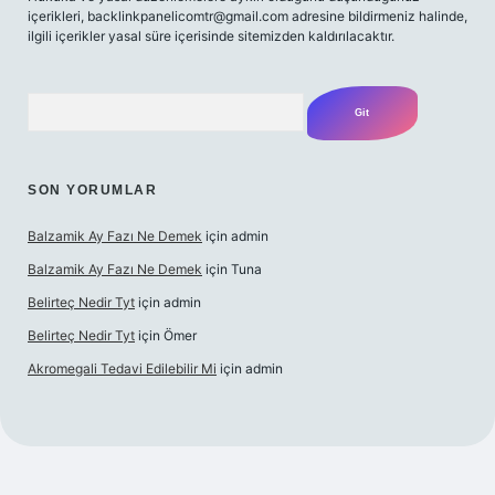
içerikleri,
backlinkpanelicomtr@gmail.com
adresine bildirmeniz halinde,
ilgili içerikler yasal süre içerisinde sitemizden kaldırılacaktır.
Arama
SON YORUMLAR
Balzamik Ay Fazı Ne Demek
için
admin
Balzamik Ay Fazı Ne Demek
için
Tuna
Belirteç Nedir Tyt
için
admin
Belirteç Nedir Tyt
için
Ömer
Akromegali Tedavi Edilebilir Mi
için
admin