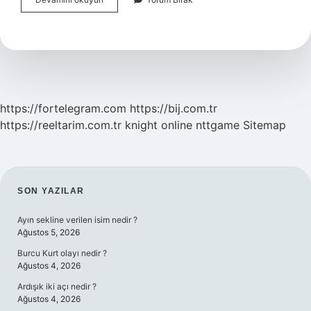
Ayraç
Nerelerde
Kullanılır
Ve
Örnekleri
https://fortelegram.com
https://bij.com.tr
https://reeltarim.com.tr
knight online
nttgame
Sitemap
SIDEBAR
SON YAZILAR
Ayın sekline verilen isim nedir ?
Ağustos 5, 2026
Burcu Kurt olayı nedir ?
Ağustos 4, 2026
Ardışık iki açı nedir ?
Ağustos 4, 2026