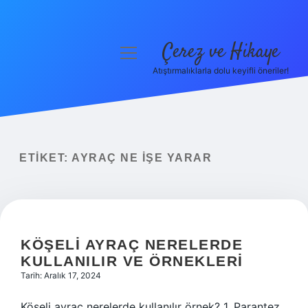
Çerez ve Hikaye
menüyü
aç
Atıştırmalıklarla dolu keyifli öneriler!
Anasayfa
Gizlilik Politikası
Yasal Uyarı
ETIKET:
AYRAÇ NE IŞE YARAR
Hakkımızda
KÖŞELI AYRAÇ NERELERDE
KULLANILIR VE ÖRNEKLERI
Tarih: Aralık 17, 2024
Köşeli ayraç nerelerde kullanılır örnek? 1. Parantez