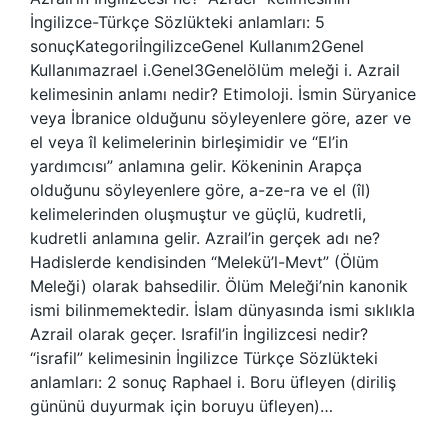
İngilizce-Türkçe Sözlükteki anlamları: 5
sonuçKategoriİngilizceGenel Kullanım2Genel
Kullanımazrael i.Genel3Genelölüm meleği i. Azrail
kelimesinin anlamı nedir? Etimoloji. İsmin Süryanice
veya İbranice olduğunu söyleyenlere göre, azer ve
el veya îl kelimelerinin birleşimidir ve “El’in
yardımcısı” anlamına gelir. Kökeninin Arapça
olduğunu söyleyenlere göre, a-ze-ra ve el (îl)
kelimelerinden oluşmuştur ve güçlü, kudretli,
kudretli anlamına gelir. Azrail’in gerçek adı ne?
Hadislerde kendisinden “Melekü’l-Mevt” (Ölüm
Meleği) olarak bahsedilir. Ölüm Meleği’nin kanonik
ismi bilinmemektedir. İslam dünyasında ismi sıklıkla
Azrail olarak geçer. Israfil’in İngilizcesi nedir?
“israfil” kelimesinin İngilizce Türkçe Sözlükteki
anlamları: 2 sonuç Raphael i. Boru üfleyen (diriliş
gününü duyurmak için boruyu üfleyen)…