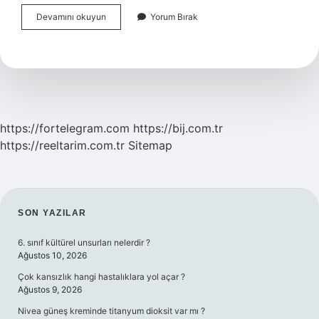
Azrail
Devamını okuyun
Yorum Bırak
Ingilizce
Anlamı
Nedir
https://fortelegram.com
https://bij.com.tr
https://reeltarim.com.tr
Sitemap
SIDEBAR
SON YAZILAR
6. sınıf kültürel unsurları nelerdir ?
Ağustos 10, 2026
Çok kansızlık hangi hastalıklara yol açar ?
Ağustos 9, 2026
Nivea güneş kreminde titanyum dioksit var mı ?