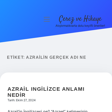
Çerez ve Hikaye
menüyü
aç
Atıştırmalıklarla dolu keyifli öneriler!
Anasayfa
Gizlilik Politikası
Yasal Uyarı
ETIKET:
AZRAILIN GERÇEK ADI NE
Hakkımızda
AZRAIL INGILIZCE ANLAMI
NEDIR
Tarih: Ekim 27, 2024
Azrail’in İngilizcesi ne? “Azrael” kelimesinin