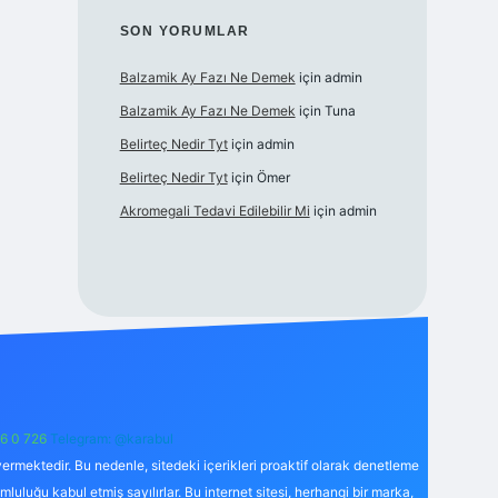
SON YORUMLAR
Balzamik Ay Fazı Ne Demek
için
admin
Balzamik Ay Fazı Ne Demek
için
Tuna
Belirteç Nedir Tyt
için
admin
Belirteç Nedir Tyt
için
Ömer
Akromegali Tedavi Edilebilir Mi
için
admin
6 0 726
Telegram: @karabul
ermektedir. Bu nedenle, sitedeki içerikleri proaktif olarak denetleme
uğu kabul etmiş sayılırlar. Bu internet sitesi, herhangi bir marka,