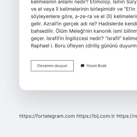
kelimesinin anlamı nedir? Etimoloji. İsmin Sü
ve el veya îl kelimelerinin birleşimidir ve “El
söyleyenlere göre, a-ze-ra ve el (îl) kelimeler
gelir. Azrail’in gerçek adı ne? Hadislerde ken
bahsedilir. Ölüm Meleği’nin kanonik ismi bilin
geçer. Israfil’in İngilizcesi nedir? “israfil” ke
Raphael i. Boru üfleyen (diriliş gününü duyur
Azrail
Devamını okuyun
Yorum Bırak
Ingilizce
Anlamı
Nedir
https://fortelegram.com
https://bij.com.tr
https://r