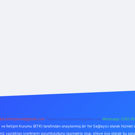
backlinkpaneli@gmail.com
Teams:
forumhizmeti@gmail.com
Whatsapp: 0262 60
i ve İletişim Kurumu (BTK) tarafından onaylanmış bir Yer Sağlayıcı olarak hizmet v
azdıkları içeriklerin sorumluluğunu taşımakta olup, siteye üye olarak bu sorumlul