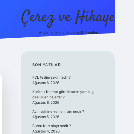
Çerez ve Hikaye
Atıştırmalıklarla dolu keyifli öneriler!
betexper
SIDEBAR
SON YAZILAR
FCL teslim şekli nedir ?
Ağustos 6, 2026
Kur’an-ı Kerim’e göre insanın yaratılışı
özellikleri nelerdir ?
Ağustos 6, 2026
Ayın sekline verilen isim nedir ?
Ağustos 5, 2026
Burcu Kurt olayı nedir ?
Ağustos 4, 2026