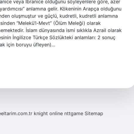
ryanice veya İbranice olduğunu söyleyenlere göre, azer
’in yardımcısı” anlamına gelir. Kökeninin Arapça olduğunu
inden oluşmuştur ve güçlü, kudretli, kudretli anlamına
disinden “Melekü’l-Mevt” (Ölüm Meleği) olarak
memektedir. İslam dünyasında ismi sıklıkla Azrail olarak
limesinin İngilizce Türkçe Sözlükteki anlamları: 2 sonuç
mak için boruyu üfleyen)…
eeltarim.com.tr
knight online
nttgame
Sitemap