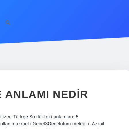
E ANLAMI NEDIR
ngilizce-Türkçe Sözlükteki anlamları: 5
llanımazrael i.Genel3Genelölüm meleği i. Azrail