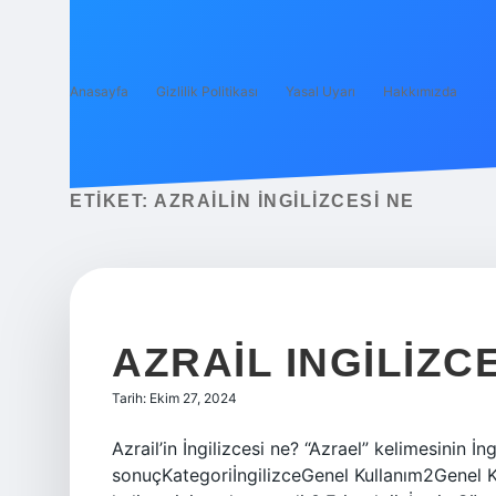
Anasayfa
Gizlilik Politikası
Yasal Uyarı
Hakkımızda
ETIKET:
AZRAILIN İNGILIZCESI NE
AZRAIL INGILIZC
Tarih: Ekim 27, 2024
Azrail’in İngilizcesi ne? “Azrael” kelimesinin İ
sonuçKategoriİngilizceGenel Kullanım2Genel Ku