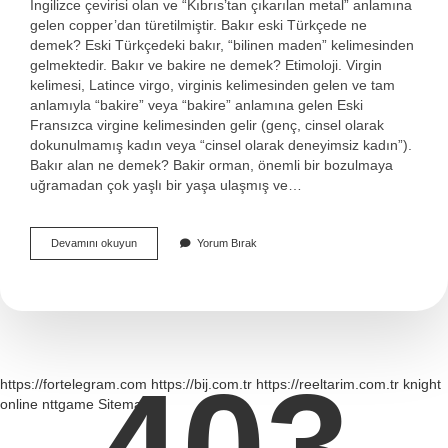
İngilizce çevirisi olan ve “Kıbrıs’tan çıkarılan metal” anlamına
gelen copper’dan türetilmiştir. Bakır eski Türkçede ne
demek? Eski Türkçedeki bakır, “bilinen maden” kelimesinden
gelmektedir. Bakır ve bakire ne demek? Etimoloji. Virgin
kelimesi, Latince virgo, virginis kelimesinden gelen ve tam
anlamıyla “bakire” veya “bakire” anlamına gelen Eski
Fransızca virgine kelimesinden gelir (genç, cinsel olarak
dokunulmamış kadın veya “cinsel olarak deneyimsiz kadın”).
Bakır alan ne demek? Bakir orman, önemli bir bozulmaya
uğramadan çok yaşlı bir yaşa ulaşmış ve…
Bakir
Devamını okuyun
Yorum Bırak
Ne
Demeydi
403
https://fortelegram.com
https://bij.com.tr
https://reeltarim.com.tr
knight
online
nttgame
Sitemap