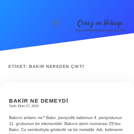
Çerez ve Hikaye
menüyü
aç
Atıştırmalıklarla dolu keyifli öneriler!
Anasayfa
Gizlilik Politikası
Yasal Uyarı
ETIKET:
BAKIR NEREDEN ÇIKTI
Hakkımızda
BAKIR NE DEMEYDI
Tarih: Ekim 27, 2024
Bakırın anlamı ne? Bakır, periyodik tablonun 4. periyodunun
11. grubunun bir elementidir. Bakırın atom numarası 29’dur.
Bakır, Cu sembolüyle gösterilir ve bir metaldir. Adı, kelimenin