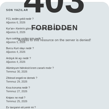
SIDEBAR
SON YAZILAR
FCL teslim şekli nedir ?
Ağustos 6, 2026
FORBIDDEN
Kur’an-ı Kerim’e göre insanın yaratılışı özellikleri nelerdir ?
Ağustos 6, 2026
Ayın sekline verilen isim nedir ?
Access to this resource on the server is denied!
Ağustos 5, 2026
Burcu Kurt olayı nedir ?
Ağustos 4, 2026
Ardışık iki açı nedir ?
Ağustos 4, 2026
Alüminyum hidroksit krem zararlı mıdır ?
Temmuz 30, 2026
Zihinsel engeli ne demek ?
Temmuz 29, 2026
Kısa koruma nedir ?
Temmuz 27, 2026
Knipex ne mali ?
Temmuz 25, 2026
Ev tavşanın eti yenir mi ?