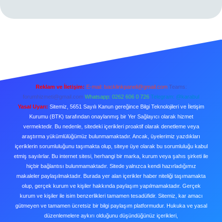
Reklam ve İletişim:
E-mail:
backlinkpaneli@gmail.com
Teams:
forumhizmeti@gmail.com
Whatsapp: 0262 606 0 726
Telegram: @karabul
Yasal Uyarı:
Sitemiz, 5651 Sayılı Kanun gereğince Bilgi Teknolojileri ve İletişim
Kurumu (BTK) tarafından onaylanmış bir Yer Sağlayıcı olarak hizmet
vermektedir. Bu nedenle, sitedeki içerikleri proaktif olarak denetleme veya
araştırma yükümlülüğümüz bulunmamaktadır. Ancak, üyelerimiz yazdıkları
içeriklerin sorumluluğunu taşımakta olup, siteye üye olarak bu sorumluluğu kabul
etmiş sayılırlar. Bu internet sitesi, herhangi bir marka, kurum veya şahıs şirketi ile
hiçbir bağlantısı bulunmamaktadır. Sitede yalnızca kendi hazırladığımız
makaleler paylaşılmaktadır. Burada yer alan içerikler haber niteliği taşımamakta
olup, gerçek kurum ve kişiler hakkında paylaşım yapılmamaktadır. Gerçek
kurum ve kişiler ile isim benzerlikleri tamamen tesadüfidir. Sitemiz, kar amacı
gütmeyen ve tamamen ücretsiz bir bilgi paylaşım platformudur. Hukuka ve yasal
düzenlemelere aykırı olduğunu düşündüğünüz içerikleri,