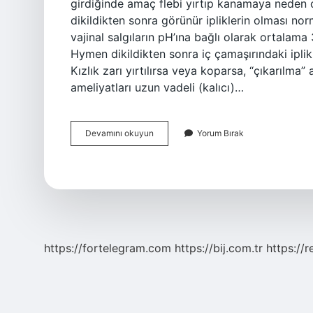
girdiğinde amaç flebi yırtıp kanamaya neden ol
dikildikten sonra görünür ipliklerin olması nor
vajinal salgıların pH’ına bağlı olarak ortalam
Hymen dikildikten sonra iç çamaşırındaki iplikl
Kızlık zarı yırtılırsa veya koparsa, “çıkarılma” a
ameliyatları uzun vadeli (kalıcı)…
Kızlık
Devamını okuyun
Yorum Bırak
Zarı
Hangi
Iple
Dikilir
https://fortelegram.com
https://bij.com.tr
https://r