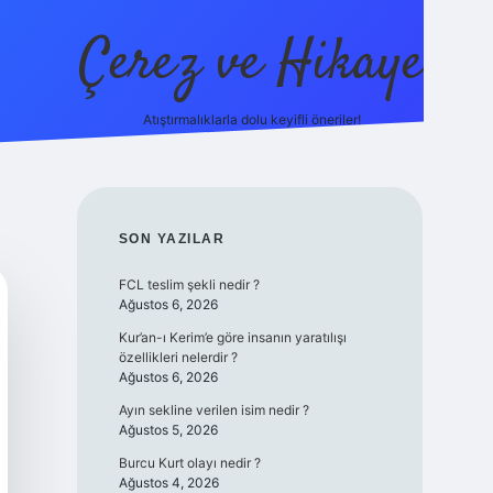
Çerez ve Hikaye
Atıştırmalıklarla dolu keyifli öneriler!
betexper
SIDEBAR
SON YAZILAR
FCL teslim şekli nedir ?
Ağustos 6, 2026
Kur’an-ı Kerim’e göre insanın yaratılışı
özellikleri nelerdir ?
Ağustos 6, 2026
Ayın sekline verilen isim nedir ?
Ağustos 5, 2026
Burcu Kurt olayı nedir ?
Ağustos 4, 2026