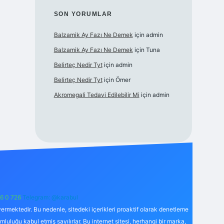
SON YORUMLAR
Balzamik Ay Fazı Ne Demek
için
admin
Balzamik Ay Fazı Ne Demek
için
Tuna
Belirteç Nedir Tyt
için
admin
Belirteç Nedir Tyt
için
Ömer
Akromegali Tedavi Edilebilir Mi
için
admin
6 0 726
Telegram: @karabul
ermektedir. Bu nedenle, sitedeki içerikleri proaktif olarak denetleme
uğu kabul etmiş sayılırlar. Bu internet sitesi, herhangi bir marka,