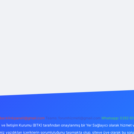
backlinkpaneli@gmail.com
Teams:
forumhizmeti@gmail.com
Whatsapp: 0262 60
i ve İletişim Kurumu (BTK) tarafından onaylanmış bir Yer Sağlayıcı olarak hizmet v
azdıkları içeriklerin sorumluluğunu taşımakta olup, siteye üye olarak bu sorumlul