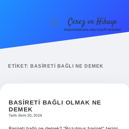
Çerez ve Hikaye
menüyü
aç
Atıştırmalıklarla dolu keyifli öneriler!
Anasayfa
Gizlilik Politikası
Yasal Uyarı
ETIKET:
BASIRETI BAĞLI NE DEMEK
Hakkımızda
BASIRETI BAĞLI OLMAK NE
DEMEK
Tarih: Ekim 30, 2024
Basireti bağlı ne demek? “Bozulmuş basiret” terimi,