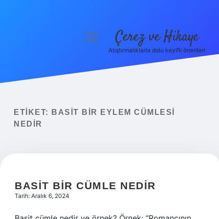
Çerez ve Hikaye
menüyü
aç
Atıştırmalıklarla dolu keyifli öneriler!
Anasayfa
Gizlilik Politikası
Yasal Uyarı
ETIKET:
BASIT BIR EYLEM CÜMLESI
NEDIR
Hakkımızda
BASIT BIR CÜMLE NEDIR
Tarih: Aralık 6, 2024
Basit cümle nedir ve örnek? Örnek: “Romancının