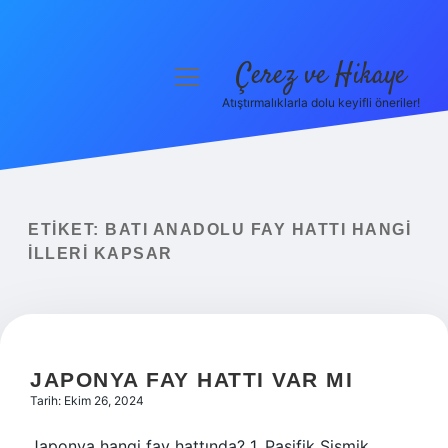
Çerez ve Hikaye
menüyü
aç
Atıştırmalıklarla dolu keyifli öneriler!
Anasayfa
Gizlilik Politikası
Yasal Uyarı
ETIKET:
BATI ANADOLU FAY HATTI HANGI
ILLERI KAPSAR
Hakkımızda
JAPONYA FAY HATTI VAR MI
Tarih: Ekim 26, 2024
Japonya hangi fay hattında? 1. Pasifik Sismik