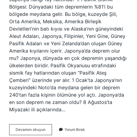
Bölgesi: Dünyadaki tüm depremlerin %81’i bu
bölgede meydana gelir. Bu bölge, kuzeyde Şili,
Orta Amerika, Meksika, Amerika Birleşik
Devletleri’nin batı kıyısı ve Alaska’nın güneyindeki
Aleut Adaları, Japonya, Filipinler, Yeni Gine, Güney
Pasifik Adaları ve Yeni Zelanda’dan oluşan Güney
Amerika kıyılarını içerir. Japonya’da deprem olur
mu? Japonya, dünyada en çok depremin yaşandığı
ülkelerden biridir. Pasifik Okyanusu etrafındaki
sismik fay hatlarından oluşan “Pasifik Ateş
Çemberi” üzerinde yer alır. 1 Ocak’ta Japonya’nın
kuzeyindeki Noto’da meydana gelen bir deprem
240’tan fazla kişinin ölümüne yol açtı. Japonya’da
en son deprem ne zaman oldu? 8 Ağustos’ta
Miyazaki ili açıklarında…
Japonya
Devamını okuyun
Yorum Bırak
Fay