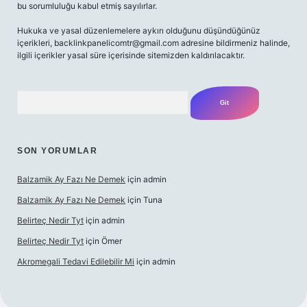
bu sorumluluğu kabul etmiş sayılırlar.
Hukuka ve yasal düzenlemelere aykırı olduğunu düşündüğünüz
içerikleri,
backlinkpanelicomtr@gmail.com
adresine bildirmeniz halinde,
ilgili içerikler yasal süre içerisinde sitemizden kaldırılacaktır.
Arama
SON YORUMLAR
Balzamik Ay Fazı Ne Demek
için
admin
Balzamik Ay Fazı Ne Demek
için
Tuna
Belirteç Nedir Tyt
için
admin
Belirteç Nedir Tyt
için
Ömer
Akromegali Tedavi Edilebilir Mi
için
admin