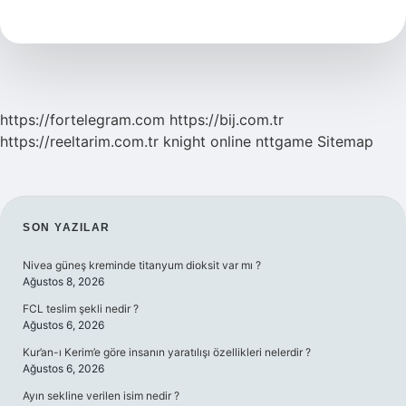
Hattı
Var
Mı
https://fortelegram.com
https://bij.com.tr
https://reeltarim.com.tr
knight online
nttgame
Sitemap
SIDEBAR
SON YAZILAR
Nivea güneş kreminde titanyum dioksit var mı ?
Ağustos 8, 2026
FCL teslim şekli nedir ?
Ağustos 6, 2026
Kur’an-ı Kerim’e göre insanın yaratılışı özellikleri nelerdir ?
Ağustos 6, 2026
Ayın sekline verilen isim nedir ?