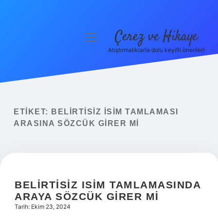
Çerez ve Hikaye
menüyü
aç
Atıştırmalıklarla dolu keyifli öneriler!
Anasayfa
Gizlilik Politikası
Yasal Uyarı
ETIKET:
BELIRTISIZ ISIM TAMLAMASI
ARASINA SÖZCÜK GIRER MI
Hakkımızda
BELIRTISIZ ISIM TAMLAMASINDA
ARAYA SÖZCÜK GIRER MI
Tarih: Ekim 23, 2024