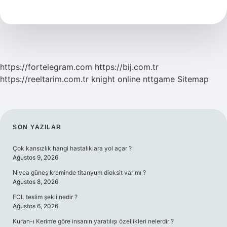
Tamlamasında
Araya
Sözcük
Girer
Mi
https://fortelegram.com
https://bij.com.tr
https://reeltarim.com.tr
knight online
nttgame
Sitemap
SIDEBAR
SON YAZILAR
Çok kansızlık hangi hastalıklara yol açar ?
Ağustos 9, 2026
Nivea güneş kreminde titanyum dioksit var mı ?
Ağustos 8, 2026
FCL teslim şekli nedir ?
Ağustos 6, 2026
Kur’an-ı Kerim’e göre insanın yaratılışı özellikleri nelerdir ?