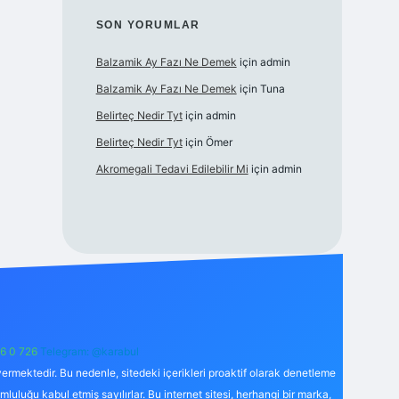
SON YORUMLAR
Balzamik Ay Fazı Ne Demek
için
admin
Balzamik Ay Fazı Ne Demek
için
Tuna
Belirteç Nedir Tyt
için
admin
Belirteç Nedir Tyt
için
Ömer
Akromegali Tedavi Edilebilir Mi
için
admin
6 0 726
Telegram: @karabul
ermektedir. Bu nedenle, sitedeki içerikleri proaktif olarak denetleme
uğu kabul etmiş sayılırlar. Bu internet sitesi, herhangi bir marka,