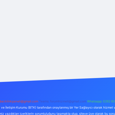
backlinkpaneli@gmail.com
Teams:
forumhizmeti@gmail.com
Whatsapp: 0262 60
i ve İletişim Kurumu (BTK) tarafından onaylanmış bir Yer Sağlayıcı olarak hizmet v
azdıkları içeriklerin sorumluluğunu taşımakta olup, siteye üye olarak bu sorumlul