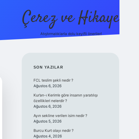
Çerez ve Hikaye
Atıştırmalıklarla dolu keyifli öneriler!
betexper
SIDEBAR
SON YAZILAR
FCL teslim şekli nedir ?
Ağustos 6, 2026
Kur’an-ı Kerim’e göre insanın yaratılışı
özellikleri nelerdir ?
Ağustos 6, 2026
Ayın sekline verilen isim nedir ?
Ağustos 5, 2026
Burcu Kurt olayı nedir ?
Ağustos 4, 2026