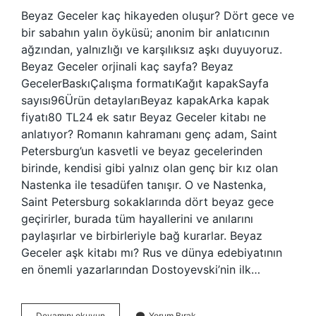
Beyaz Geceler kaç hikayeden oluşur? Dört gece ve
bir sabahın yalın öyküsü; anonim bir anlatıcının
ağzından, yalnızlığı ve karşılıksız aşkı duyuyoruz.
Beyaz Geceler orjinali kaç sayfa? Beyaz
GecelerBaskıÇalışma formatıKağıt kapakSayfa
sayısı96Ürün detaylarıBeyaz kapakArka kapak
fiyatı80 TL24 ek satır Beyaz Geceler kitabı ne
anlatıyor? Romanın kahramanı genç adam, Saint
Petersburg’un kasvetli ve beyaz gecelerinden
birinde, kendisi gibi yalnız olan genç bir kız olan
Nastenka ile tesadüfen tanışır. O ve Nastenka,
Saint Petersburg sokaklarında dört beyaz gece
geçirirler, burada tüm hayallerini ve anılarını
paylaşırlar ve birbirleriyle bağ kurarlar. Beyaz
Geceler aşk kitabı mı? Rus ve dünya edebiyatının
en önemli yazarlarından Dostoyevski’nin ilk…
Beyaz
Devamını okuyun
Yorum Bırak