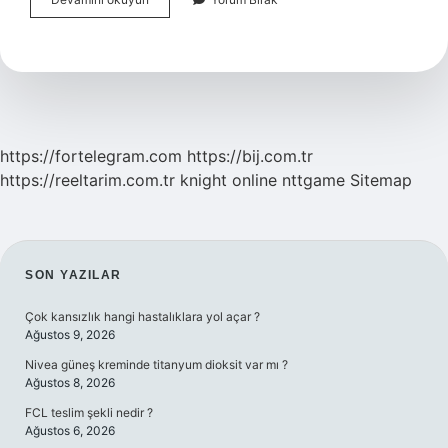
Geceler
Kaç
Hikaye
Var
https://fortelegram.com
https://bij.com.tr
https://reeltarim.com.tr
knight online
nttgame
Sitemap
SIDEBAR
SON YAZILAR
Çok kansızlık hangi hastalıklara yol açar ?
Ağustos 9, 2026
Nivea güneş kreminde titanyum dioksit var mı ?
Ağustos 8, 2026
FCL teslim şekli nedir ?
Ağustos 6, 2026