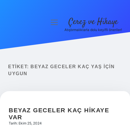
Çerez ve Hikaye
menüyü
aç
Atıştırmalıklarla dolu keyifli öneriler!
Anasayfa
Gizlilik Politikası
Yasal Uyarı
ETIKET:
BEYAZ GECELER KAÇ YAŞ IÇIN
UYGUN
Hakkımızda
BEYAZ GECELER KAÇ HIKAYE
VAR
Tarih: Ekim 25, 2024