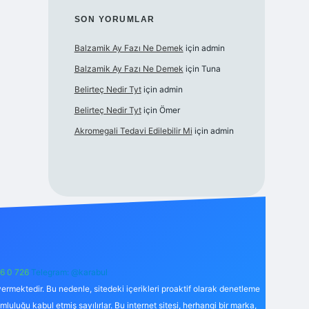
SON YORUMLAR
Balzamik Ay Fazı Ne Demek
için
admin
Balzamik Ay Fazı Ne Demek
için
Tuna
Belirteç Nedir Tyt
için
admin
Belirteç Nedir Tyt
için
Ömer
Akromegali Tedavi Edilebilir Mi
için
admin
6 0 726
Telegram: @karabul
ermektedir. Bu nedenle, sitedeki içerikleri proaktif olarak denetleme
uğu kabul etmiş sayılırlar. Bu internet sitesi, herhangi bir marka,