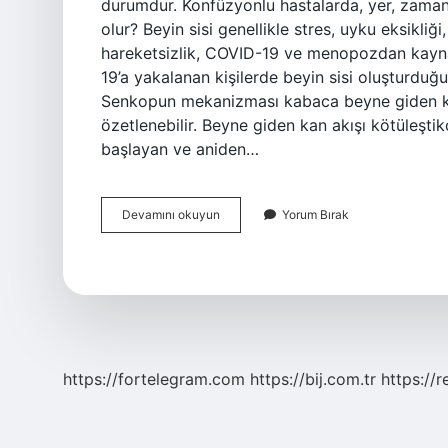
durumdur. Konfüzyonlu hastalarda, yer, zaman 
olur? Beyin sisi genellikle stres, uyku eksikliğ
hareketsizlik, COVID-19 ve menopozdan kaynakl
19’a yakalanan kişilerde beyin sisi oluşturduğu
Senkopun mekanizması kabaca beyne giden kan
özetlenebilir. Beyne giden kan akışı kötüleştikç
başlayan ve aniden…
Bilinç
Devamını okuyun
Yorum Bırak
Bulanıklığı
Ne
Demek
https://fortelegram.com
https://bij.com.tr
https://r