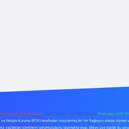
backlinkpaneli@gmail.com
Teams:
forumhizmeti@gmail.com
Whatsapp: 0262 60
i ve İletişim Kurumu (BTK) tarafından onaylanmış bir Yer Sağlayıcı olarak hizmet v
azdıkları içeriklerin sorumluluğunu taşımakta olup, siteye üye olarak bu sorumlul