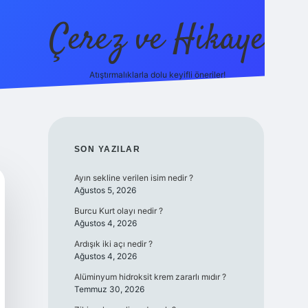
Çerez ve Hikaye
Atıştırmalıklarla dolu keyifli öneriler!
betexper
SIDEBAR
SON YAZILAR
Ayın sekline verilen isim nedir ?
Ağustos 5, 2026
Burcu Kurt olayı nedir ?
Ağustos 4, 2026
Ardışık iki açı nedir ?
Ağustos 4, 2026
Alüminyum hidroksit krem zararlı mıdır ?
Temmuz 30, 2026