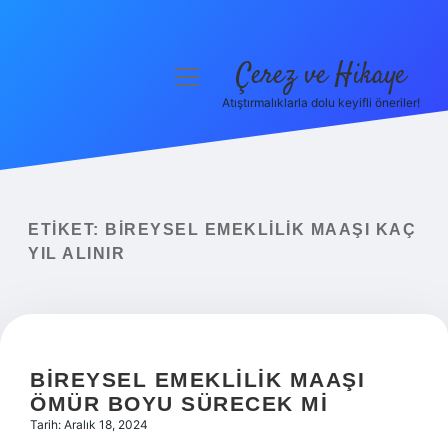
Çerez ve Hikaye
menüyü
aç
Atıştırmalıklarla dolu keyifli öneriler!
Anasayfa
Gizlilik Politikası
Yasal Uyarı
ETIKET:
BIREYSEL EMEKLILIK MAAŞI KAÇ
YIL ALINIR
Hakkımızda
BIREYSEL EMEKLILIK MAAŞI
ÖMÜR BOYU SÜRECEK MI
Tarih: Aralık 18, 2024