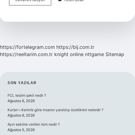
Emeklilik
Maaşı
Ömür
Boyu
Sürecek
Mi
https://fortelegram.com
https://bij.com.tr
https://reeltarim.com.tr
knight online
nttgame
Sitemap
SIDEBAR
SON YAZILAR
FCL teslim şekli nedir ?
Ağustos 6, 2026
Kur’an-ı Kerim’e göre insanın yaratılışı özellikleri nelerdir ?
Ağustos 6, 2026
Ayın sekline verilen isim nedir ?
Ağustos 5, 2026