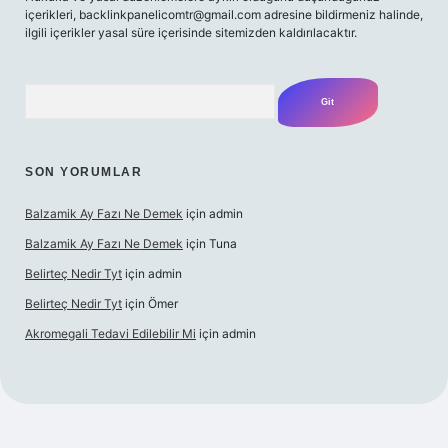
içerikleri,
backlinkpanelicomtr@gmail.com
adresine bildirmeniz halinde,
ilgili içerikler yasal süre içerisinde sitemizden kaldırılacaktır.
Arama
SON YORUMLAR
Balzamik Ay Fazı Ne Demek
için
admin
Balzamik Ay Fazı Ne Demek
için
Tuna
Belirteç Nedir Tyt
için
admin
Belirteç Nedir Tyt
için
Ömer
Akromegali Tedavi Edilebilir Mi
için
admin