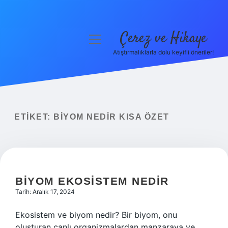
Çerez ve Hikaye
menüyü
aç
Atıştırmalıklarla dolu keyifli öneriler!
Anasayfa
Gizlilik Politikası
Yasal Uyarı
ETIKET:
BIYOM NEDIR KISA ÖZET
Hakkımızda
BIYOM EKOSISTEM NEDIR
Tarih: Aralık 17, 2024
Ekosistem ve biyom nedir? Bir biyom, onu
oluşturan canlı organizmalardan manzaraya ve