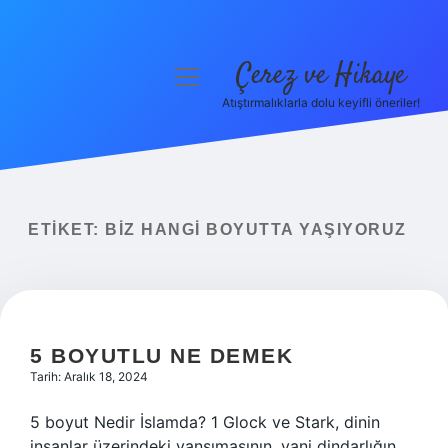
Çerez ve Hikaye
menüyü
aç
Atıştırmalıklarla dolu keyifli öneriler!
Anasayfa
Gizlilik Politikası
Yasal Uyarı
ETIKET:
BIZ HANGI BOYUTTA YAŞIYORUZ
Hakkımızda
5 BOYUTLU NE DEMEK
Tarih: Aralık 18, 2024
5 boyut Nedir İslamda? 1 Glock ve Stark, dinin
insanlar üzerindeki yansımasının, yani dindarlığın