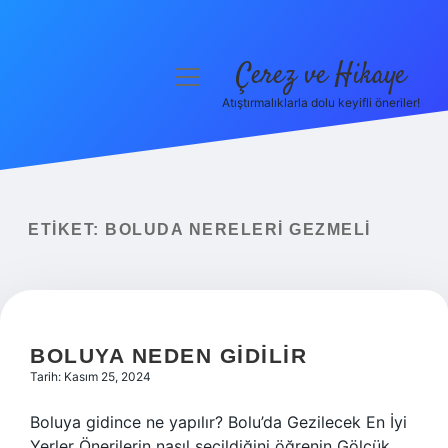
Çerez ve Hikaye
menüyü
aç
Atıştırmalıklarla dolu keyifli öneriler!
Anasayfa
Gizlilik Politikası
Yasal Uyarı
ETIKET:
BOLUDA NERELERI GEZMELI
Hakkımızda
BOLUYA NEDEN GIDILIR
Tarih: Kasım 25, 2024
Boluya gidince ne yapılır? Bolu’da Gezilecek En İyi
Yerler Önerilerin nasıl seçildiğini öğrenin Gölcük