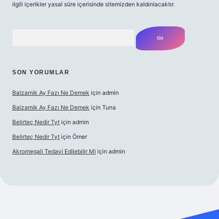
ilgili içerikler yasal süre içerisinde sitemizden kaldırılacaktır.
Arama
SON YORUMLAR
Balzamik Ay Fazı Ne Demek
için
admin
Balzamik Ay Fazı Ne Demek
için
Tuna
Belirteç Nedir Tyt
için
admin
Belirteç Nedir Tyt
için
Ömer
Akromegali Tedavi Edilebilir Mi
için
admin
etexper