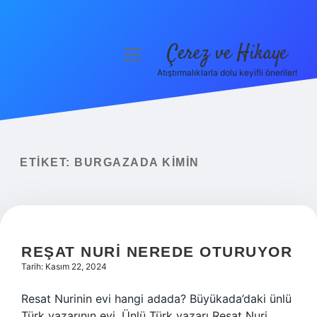
Çerez ve Hikaye
menüyü
aç
Atıştırmalıklarla dolu keyifli öneriler!
Anasayfa
Gizlilik Politikası
Yasal Uyarı
ETIKET:
BURGAZADA KIMIN
Hakkımızda
REŞAT NURI NEREDE OTURUYOR
Tarih: Kasım 22, 2024
Resat Nurinin evi hangi adada? Büyükada’daki ünlü
Türk yazarının evi. Ünlü Türk yazarı Reşat Nuri