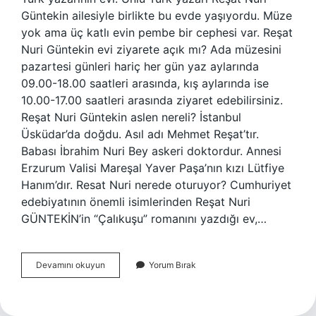
Güntekin ailesiyle birlikte bu evde yaşıyordu. Müze
yok ama üç katlı evin pembe bir cephesi var. Reşat
Nuri Güntekin evi ziyarete açık mı? Ada müzesini
pazartesi günleri hariç her gün yaz aylarında
09.00-18.00 saatleri arasında, kış aylarında ise
10.00-17.00 saatleri arasında ziyaret edebilirsiniz.
Reşat Nuri Güntekin aslen nereli? İstanbul
Üsküdar’da doğdu. Asıl adı Mehmet Reşat’tır.
Babası İbrahim Nuri Bey askeri doktordur. Annesi
Erzurum Valisi Mareşal Yaver Paşa’nın kızı Lütfiye
Hanım’dır. Resat Nuri nerede oturuyor? Cumhuriyet
edebiyatının önemli isimlerinden Reşat Nuri
GÜNTEKİN’in “Çalıkuşu” romanını yazdığı ev,…
Reşat
Devamını okuyun
Yorum Bırak
Nuri
Nerede
Oturuyor