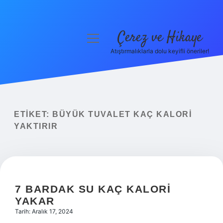
Çerez ve Hikaye
menüyü
aç
Atıştırmalıklarla dolu keyifli öneriler!
Anasayfa
Gizlilik Politikası
Yasal Uyarı
ETIKET:
BÜYÜK TUVALET KAÇ KALORI
YAKTIRIR
Hakkımızda
7 BARDAK SU KAÇ KALORI
YAKAR
Tarih: Aralık 17, 2024