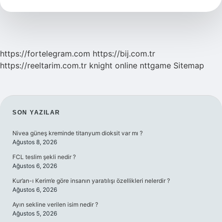
Kaç
Kalori
Yakar
https://fortelegram.com
https://bij.com.tr
https://reeltarim.com.tr
knight online
nttgame
Sitemap
SIDEBAR
SON YAZILAR
Nivea güneş kreminde titanyum dioksit var mı ?
Ağustos 8, 2026
FCL teslim şekli nedir ?
Ağustos 6, 2026
Kur’an-ı Kerim’e göre insanın yaratılışı özellikleri nelerdir ?
Ağustos 6, 2026
Ayın sekline verilen isim nedir ?
Ağustos 5, 2026